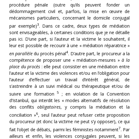
procédure pénale (outre qu’ils peuvent fonder un
dédommagement civil et, parfois, la mise en œuvre de
mécanismes particuliers, concernant le domicile conjugal
3
par exemple)
. Dans ce cadre, deux types de médiation
sont envisageables, à certaines conditions que je ne détaille
pas ici. D’une part, si l’auteur et la victime le souhaitent, il
leur est possible de recourir à une « médiation réparatrice »
4
en parallèle
du procès pénal
. D’autre part, le procureur a la
compétence de proposer une « médiation-mesures »
à la
place du procès
: elle peut consister en une médiation entre
l’auteur et la victime des violences et/ou en l’obligation pour
l’auteur d’effectuer un travail d’intérêt général, de
s’astreindre à un suivi médical ou thérapeutique et/ou de
5
suivre une formation
; en violation de la Convention
d’Istanbul, qui interdit les « modes alternatifs de résolution
des conflits
obligatoires
, y compris la médiation et la
6
conciliation »
, seul l’auteur peut refuser cette proposition
du procureur (et donc la victime ne peut s’y opposer), ce qui
7
fait l’objet de débats, parmi les féministes notamment
. Par
ailleurs et enfin, les violences conjugales peuvent, si les