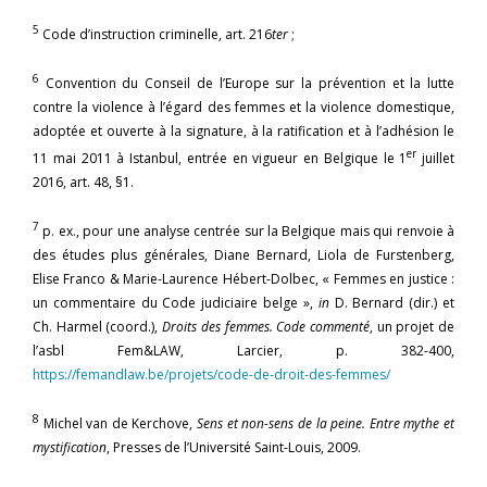
5
Code d’instruction criminelle, art. 216
ter
;
6
Convention du Conseil de l’Europe sur la prévention et la lutte
contre la violence à l’égard des femmes et la violence domestique,
adoptée et ouverte à la signature, à la ratification et à l’adhésion le
er
11 mai 2011 à Istanbul, entrée en vigueur en Belgique le 1
juillet
2016, art. 48, §1.
7
p. ex., pour une analyse centrée sur la Belgique mais qui renvoie à
des études plus générales, Diane Bernard, Liola de Furstenberg,
Elise Franco & Marie-Laurence Hébert-Dolbec, « Femmes en justice :
un commentaire du Code judiciaire belge »,
in
D. Bernard (dir.) et
Ch. Harmel (coord.),
Droits des femmes. Code commenté
, un projet de
l’asbl Fem&LAW, Larcier, p. 382-400,
https://femandlaw.be/projets/code-de-droit-des-femmes/
8
Michel van de Kerchove,
Sens et non-sens de la peine. Entre mythe et
mystification
, Presses de l’Université Saint-Louis, 2009.