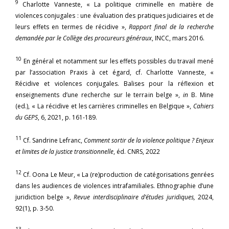
9
Charlotte Vanneste, « La politique criminelle en matière de
violences conjugales : une évaluation des pratiques judiciaires et de
leurs effets en termes de récidive »,
Rapport final de la recherche
demandée par le Collège des procureurs généraux
, INCC, mars 2016.
10
En général et notamment sur les effets possibles du travail mené
par l’association Praxis à cet égard, cf. Charlotte Vanneste, «
Récidive et violences conjugales. Balises pour la réflexion et
enseignements d’une recherche sur le terrain belge »,
in
B. Mine
(ed.), « La récidive et les carrières criminelles en Belgique »,
Cahiers
du GEPS
, 6, 2021, p. 161-189.
11
Cf. Sandrine Lefranc,
Comment sortir de la violence politique ? Enjeux
et limites de la justice transitionnelle
, éd. CNRS, 2022
12
Cf. Oona Le Meur, « La (re)production de catégorisations genrées
dans les audiences de violences intrafamiliales. Ethnographie d’une
juridiction belge »,
Revue interdisciplinaire d’études juridiques,
2024,
92(1), p. 3-50.
13