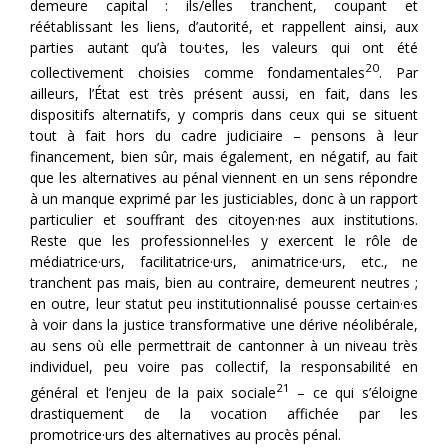
demeure capital : ils/elles tranchent, coupant et
réétablissant les liens, d’autorité, et rappellent ainsi, aux
parties autant qu’à tou·tes, les valeurs qui ont été
20
collectivement choisies comme fondamentales
. Par
ailleurs, l’État est très présent aussi, en fait, dans les
dispositifs alternatifs, y compris dans ceux qui se situent
tout à fait hors du cadre judiciaire – pensons à leur
financement, bien sûr, mais également, en négatif, au fait
que les alternatives au pénal viennent en un sens répondre
à un manque exprimé par les justiciables, donc à un rapport
particulier et souffrant des citoyen·nes aux institutions.
Reste que les professionnel·les y exercent le rôle de
médiatrice·urs, facilitatrice·urs, animatrice·urs, etc., ne
tranchent pas mais, bien au contraire, demeurent neutres ;
en outre, leur statut peu institutionnalisé pousse certain·es
à voir dans la justice transformative une dérive néolibérale,
au sens où elle permettrait de cantonner à un niveau très
individuel, peu voire pas collectif, la responsabilité en
21
général et l’enjeu de la paix sociale
– ce qui s’éloigne
drastiquement de la vocation affichée par les
promotrice·urs des alternatives au procès pénal.