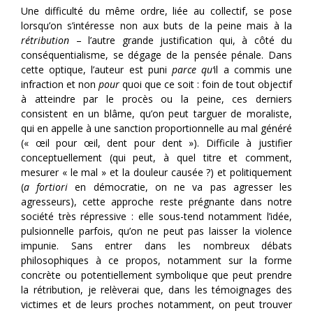
Une difficulté du même ordre, liée au collectif, se pose
lorsqu’on s’intéresse non aux buts de la peine mais à la
rétribution
– l’autre grande justification qui, à côté du
conséquentialisme, se dégage de la pensée pénale. Dans
cette optique, l’auteur est puni
parce qu’
il a commis une
infraction et non
pour
quoi que ce soit : foin de tout objectif
à atteindre par le procès ou la peine, ces derniers
consistent en un blâme, qu’on peut targuer de moraliste,
qui en appelle à une sanction proportionnelle au mal généré
(« œil pour œil, dent pour dent »). Difficile à justifier
conceptuellement (qui peut, à quel titre et comment,
mesurer « le mal » et la douleur causée ?) et politiquement
(
a fortiori
en démocratie, on ne va pas agresser les
agresseurs), cette approche reste prégnante dans notre
société très répressive : elle sous-tend notamment l’idée,
pulsionnelle parfois, qu’on ne peut pas laisser la violence
impunie. Sans entrer dans les nombreux débats
philosophiques à ce propos, notamment sur la forme
concrète ou potentiellement symbolique que peut prendre
la rétribution, je relèverai que, dans les témoignages des
victimes et de leurs proches notamment, on peut trouver