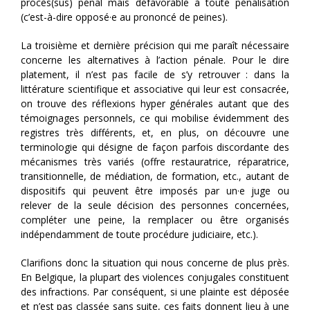
procès(sus) pénal mais défavorable à toute pénalisation
(c’est-à-dire opposé·e au prononcé de peines).
La troisième et dernière précision qui me paraît nécessaire
concerne les alternatives à l’action pénale. Pour le dire
platement, il n’est pas facile de s’y retrouver : dans la
littérature scientifique et associative qui leur est consacrée,
on trouve des réflexions hyper générales autant que des
témoignages personnels, ce qui mobilise évidemment des
registres très différents, et, en plus, on découvre une
terminologie qui désigne de façon parfois discordante des
mécanismes très variés (offre restauratrice, réparatrice,
transitionnelle, de médiation, de formation, etc., autant de
dispositifs qui peuvent être imposés par un·e juge ou
relever de la seule décision des personnes concernées,
compléter une peine, la remplacer ou être organisés
indépendamment de toute procédure judiciaire, etc.).
Clarifions donc la situation qui nous concerne de plus près.
En Belgique, la plupart des violences conjugales constituent
des infractions. Par conséquent, si une plainte est déposée
et n’est pas classée sans suite, ces faits donnent lieu à une