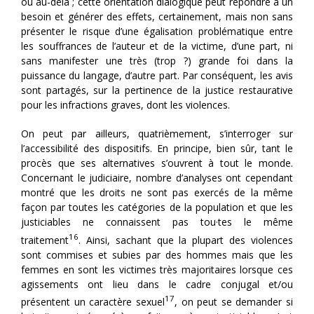
ou au-delà ; cette orientation dialogique peut répondre à un
besoin et générer des effets, certainement, mais non sans
présenter le risque d’une égalisation problématique entre
les souffrances de l’auteur et de la victime, d’une part, ni
sans manifester une très (trop ?) grande foi dans la
puissance du langage, d’autre part. Par conséquent, les avis
sont partagés, sur la pertinence de la justice restaurative
pour les infractions graves, dont les violences.
On peut par ailleurs, quatrièmement, s’interroger sur
l’accessibilité des dispositifs. En principe, bien sûr, tant le
procès que ses alternatives s’ouvrent à tout le monde.
Concernant le judiciaire, nombre d’analyses ont cependant
montré que les droits ne sont pas exercés de la même
façon par toutes les catégories de la population et que les
justiciables ne connaissent pas tou·tes le même
16
traitement
. Ainsi, sachant que la plupart des violences
sont commises et subies par des hommes mais que les
femmes en sont les victimes très majoritaires lorsque ces
agissements ont lieu dans le cadre conjugal et/ou
17
présentent un caractère sexuel
, on peut se demander si