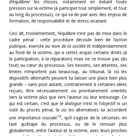
d’équilibrer les choses, notamment en évitant toute
pression sur la victime (à participer tout simplement, et tout
au long du processus), ce qui va de pair avec des enjeux de
formation, de responsabilité et de stress vicariant.
Ceci dit, troisièmement, l’équilibre n’est pas de mise dans le
cadre pénal : cette procédure découle bien de l’
action
publique
, exercée
au nom de la société
et indépendamment
au fond de la victime, qui a certes acquis certains droits (à
la participation, à la réparation) mais ne se trouve pas (du
tout) au cœur du processus. Ses besoins, ses attentes, ses
limites n’importent pas beaucoup, au tribunal, là où les
dispositifs alternatifs peuvent lui laisser une place bien plus
grande – sans pour autant, contrairement à certaines idées
reçues, être nécessairement ou prioritairement orientés
vers la victime plus que vers l’auteur ou leur entourage. Ce
qui est certain, c’est que le
dialogue
n’est ni l’objectif ni un
outil du procès pénal, là où les alternatives lui accordent
15
une importance cruciale
, qu’il s’agisse de le sécuriser, en
tant qu’étape du processus, ou de le renouer plus
globalement, entre l’auteur et la victime, avec leurs proches