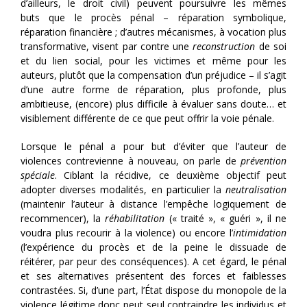
d’ailleurs, le droit civil) peuvent poursuivre les mêmes
buts que le procès pénal – réparation symbolique,
réparation financière ; d’autres mécanismes, à vocation plus
transformative, visent par contre une
reconstruction
de soi
et du lien social, pour les victimes et même pour les
auteurs, plutôt que la compensation d’un préjudice – il s’agit
d’une autre forme de réparation, plus profonde, plus
ambitieuse, (encore) plus difficile à évaluer sans doute… et
visiblement différente de ce que peut offrir la voie pénale.
Lorsque le pénal a pour but d’éviter que l’auteur de
violences contrevienne à nouveau, on parle de
prévention
spéciale
. Ciblant la récidive, ce deuxième objectif peut
adopter diverses modalités, en particulier la
neutralisation
(maintenir l’auteur à distance l’empêche logiquement de
recommencer), la
réhabilitation
(« traité », « guéri », il ne
voudra plus recourir à la violence) ou encore l’
intimidation
(l’expérience du procès et de la peine le dissuade de
réitérer, par peur des conséquences). A cet égard, le pénal
et ses alternatives présentent des forces et faiblesses
contrastées. Si, d’une part, l’État dispose du monopole de la
violence légitime donc peut seul contraindre les individus et