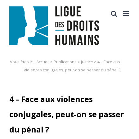
Skip
to
content
Vous êtes ici :
Accueil
>
Publications
>
Justice
>
4 – Face aux
violences conjugales, peut-on se passer du pénal ?
4 – Face aux violences
conjugales, peut-on se passer
du pénal ?