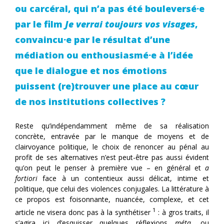
ou carcéral, qui n’a pas été bouleversé·e
par le film
Je verrai toujours vos visages
,
convaincu·e par le résultat d’une
médiation ou enthousiasmé·e à l’idée
que le dialogue et nos émotions
puissent (re)trouver une place au cœur
de nos institutions collectives ?
Reste qu’indépendamment même de sa réalisation
concrète, entravée par le manque de moyens et de
clairvoyance politique, le choix de renoncer au pénal au
profit de ses alternatives n’est peut-être pas aussi évident
qu’on peut le penser à première vue – en général et
a
fortiori
face à un contentieux aussi délicat, intime et
politique, que celui des violences conjugales. La littérature à
ce propos est foisonnante, nuancée, complexe, et cet
1
article ne visera donc pas à la synthétiser
: à gros traits, il
s’agira ici d’esquisser quelques réflexions
méta
, ou