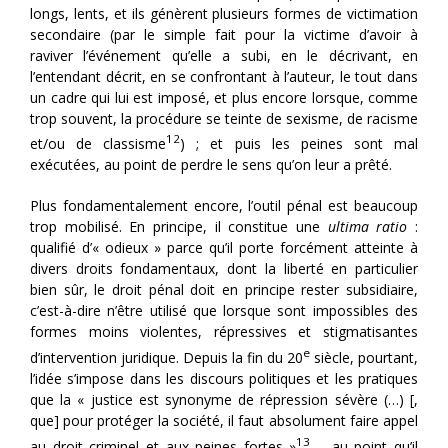
longs, lents, et ils génèrent plusieurs formes de victimation
secondaire (par le simple fait pour la victime d’avoir à
raviver l’événement qu’elle a subi, en le décrivant, en
l’entendant décrit, en se confrontant à l’auteur, le tout dans
un cadre qui lui est imposé, et plus encore lorsque, comme
trop souvent, la procédure se teinte de sexisme, de racisme
12
et/ou de classisme
) ; et puis les peines sont mal
exécutées, au point de perdre le sens qu’on leur a prêté.
Plus fondamentalement encore, l’outil pénal est beaucoup
trop mobilisé. En principe, il constitue une
ultima ratio
:
qualifié d’« odieux » parce qu’il porte forcément atteinte à
divers droits fondamentaux, dont la liberté en particulier
bien sûr, le droit pénal doit en principe rester subsidiaire,
c’est-à-dire n’être utilisé que lorsque sont impossibles des
formes moins violentes, répressives et stigmatisantes
e
d’intervention juridique. Depuis la fin du 20
siècle, pourtant,
l’idée s’impose dans les discours politiques et les pratiques
que la « justice est synonyme de répression sévère (…) [,
que] pour protéger la société, il faut absolument faire appel
13
au droit criminel et aux peines fortes »
– au point qu’il