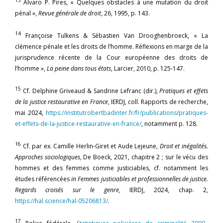
Alvaro P. Pires, « Quelques obstacles à une mutation du droit
pénal »,
Revue générale de droit
, 26, 1995, p. 143.
14
Françoise Tulkens & Sébastien Van Drooghenbroeck, « La
clémence pénale et les droits de l’homme. Réflexions en marge de la
jurisprudence récente de la Cour européenne des droits de
l’homme »,
La peine dans tous états
, Larcier, 2010, p. 125-147.
15
Cf. Delphine Griveaud & Sandrine Lefranc (dir.),
Pratiques et effets
de la justice restaurative en France
, IERDJ, coll. Rapports de recherche,
mai 2024,
https://institutrobertbadinter.fr/fr/publications/pratiques-
et-effets-de-la-justice-restaurative-en-france/
, notamment p. 128.
16
Cf. par ex. Camille Herlin-Giret et Aude Lejeune,
Droit et inégalités.
Approches sociologiques
, De Boeck, 2021, chapitre 2 ; sur le vécu des
hommes et des femmes comme justiciables, cf. notamment les
études référencées
in Femmes justiciables et professionnelles de justice.
Regards croisés sur le genre
, IERDJ, 2024, chap. 2,
https://hal.science/hal-05206813/
.
17