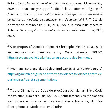
Robert Cario,
Justice restaurative. Principes et promesses
, L’Harmattan,
2005 ; pour une analyse approfondie de la situation en Belgique, cf.
Anne Lemonne,
La justice restauratrice en Belgique : nouveau modèle
de justice ou modalité de redéploiement de la pénalité ?
, Thèse de
doctorat en criminologie, ULB, 2016 ; pour un essai plus récent cf.
Antoine Garapon,
Pour une autre justice. La voie restaurative
, PUF,
2025.
2
A ce propos, cf. Anne Lemonne et Christophe Mincke, « La justice
au secours des femmes ? »,
Revue Nouvelle
, 2018/2,
https://revuenouvelle.be/la-justice-au-secours-des-femmes/
.
3
Pour une synthèse des règles applicables à ce contentieux, cf.
https://igvm-iefh.belgium.be/fr/themes/violences/violences-entre-ex-
partenaires/lois-et-reglementations
4
Titre préliminaire du Code de procédure pénale, art 3
ter
; Code
d’instruction criminelle, art. 553-555. Actuellement, ces médiations
sont prises en charge par les associations Mediante, du côté
francophone, et Moderator, en Flandre.