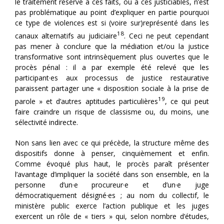
le traitement réservé à ces faits, ou à ces justiciables, n’est
pas problématique au point d’expliquer en partie pourquoi
ce type de violences est si (voire sur)représenté dans les
18
canaux alternatifs au judiciaire
. Ceci ne peut cependant
pas mener à conclure que la médiation et/ou la justice
transformative sont intrinsèquement plus ouvertes que le
procès pénal : il a par exemple été relevé que les
participant·es aux processus de justice restaurative
paraissent partager une « disposition sociale à la prise de
19
parole » et d’autres aptitudes particulières
, ce qui peut
faire craindre un risque de classisme ou, du moins, une
sélectivité indirecte.
Non sans lien avec ce qui précède, la structure même des
dispositifs donne à penser, cinquièmement et enfin.
Comme évoqué plus haut, le procès paraît présenter
l’avantage d’impliquer la société dans son ensemble, en la
personne d’un·e procureur·e et d’un·e juge
démocratiquement désigné·es ; au nom du collectif, le
ministère public exerce l’action publique et les juges
exercent un rôle de « tiers » qui, selon nombre d’études,