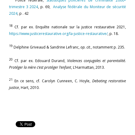
Police fédérale,
Statistiques policières de criminalité 2000–
trimestre 3 2024
, p. 69,
Analyse fédérale du Moniteur de sécurité
2024
, p . 42
18
Cf. par ex. Enquête nationale sur la justice restaurative 2021,
https://www.justicerestaurative.org/la-justice-restaurative/
, p. 18.
19
Delphine Griveaud & Sandrine Lefranc,
op. cit.
, notamment p. 235.
20
Cf. par ex. Edouard Durand,
Violences conjugales et parentalité.
Protéger la mère c’est protéger l’enfant
, L’Harmattan, 2013.
21
En ce sens, cf. Carolyn Cunneen, C. Hoyle,
Debating restorative
justice
, Hart, 2010.