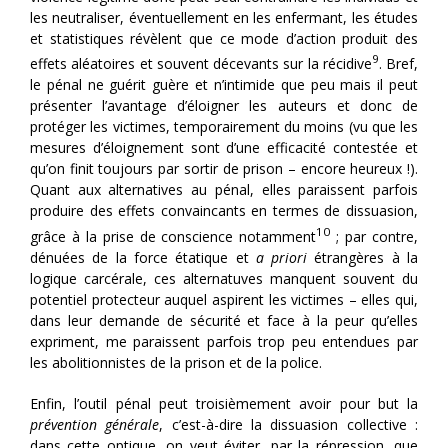
les neutraliser, éventuellement en les enfermant, les études
et statistiques révèlent que ce mode d’action produit des
9
effets aléatoires et souvent décevants sur la récidive
. Bref,
le pénal ne guérit guère et n’intimide que peu mais il peut
présenter l’avantage d’éloigner les auteurs et donc de
protéger les victimes, temporairement du moins (vu que les
mesures d’éloignement sont d’une efficacité contestée et
qu’on finit toujours par sortir de prison – encore heureux !).
Quant aux alternatives au pénal, elles paraissent parfois
produire des effets convaincants en termes de dissuasion,
10
grâce à la prise de conscience notamment
; par contre,
dénuées de la force étatique et
a priori
étrangères à la
logique carcérale, ces alternatuves manquent souvent du
potentiel protecteur auquel aspirent les victimes – elles qui,
dans leur demande de sécurité et face à la peur qu’elles
expriment, me paraissent parfois trop peu entendues par
les abolitionnistes de la prison et de la police.
Enfin, l’outil pénal peut troisièmement avoir pour but la
prévention générale
, c’est-à-dire la dissuasion collective :
dans cette optique, on veut éviter, par la répression, que