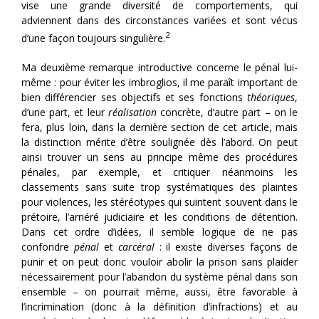
vise une grande diversité de comportements, qui
adviennent dans des circonstances variées et sont vécus
2
d’une façon toujours singulière.
Ma deuxième remarque introductive concerne le pénal lui-
même : pour éviter les imbroglios, il me paraît important de
bien différencier ses objectifs et ses fonctions
théoriques
,
d’une part, et leur
réalisation
concrète, d’autre part – on le
fera, plus loin, dans la dernière section de cet article, mais
la distinction mérite d’être soulignée dès l’abord. On peut
ainsi trouver un sens au principe même des procédures
pénales, par exemple, et critiquer néanmoins les
classements sans suite trop systématiques des plaintes
pour violences, les stéréotypes qui suintent souvent dans le
prétoire, l’arriéré judiciaire et les conditions de détention.
Dans cet ordre d’idées, il semble logique de ne pas
confondre
pénal
et
carcéral
: il existe diverses façons de
punir et on peut donc vouloir abolir la prison sans plaider
nécessairement pour l’abandon du système pénal dans son
ensemble – on pourrait même, aussi, être favorable à
l’incrimination (donc à la définition d’infractions) et au