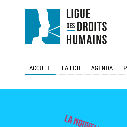
Skip
to
content
ACCUEIL
LA LDH
AGENDA
P