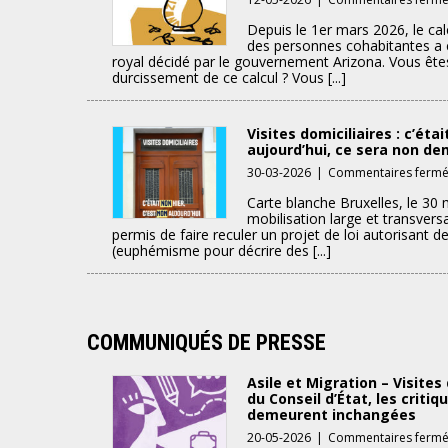
Depuis le 1er mars 2026, le cal
des personnes cohabitantes a c
royal décidé par le gouvernement Arizona. Vous ête
durcissement de ce calcul ? Vous [...]
Visites domiciliaires : c’étai
aujourd’hui, ce sera non de
30-03-2026
|
Commentaires ferm
Carte blanche Bruxelles, le 30
mobilisation large et transversal
permis de faire reculer un projet de loi autorisant de
(euphémisme pour décrire des [...]
COMMUNIQUÉS DE PRESSE
Asile et Migration – Visites 
du Conseil d’État, les crit
demeurent inchangées
20-05-2026
|
Commentaires ferm