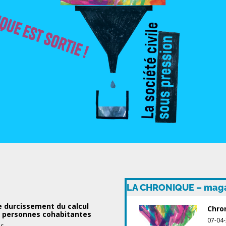
LA CHRONIQUE – magaz
e durcissement du calcul
Chron
s personnes cohabitantes
07-04
sur
és