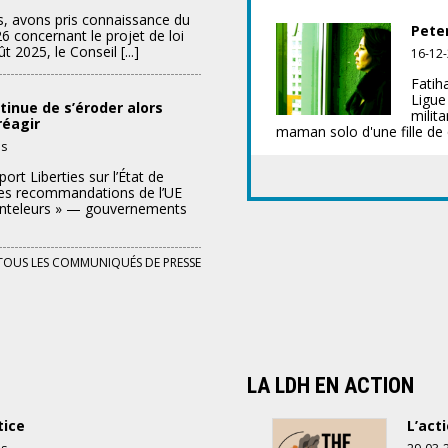
Asile
s, avons pris connaissance du
et
Peter
26 concernant le projet de loi
Migration
t 2025, le Conseil [...]
16-12
–
Visites
Fatih
domiciliaires
Ligu
ntinue de s’éroder alors
:
milit
réagir
maman solo d'une fille de q
Dernier
sur
és
avis
L’État
du
ort Liberties sur l’État de
de
Conseil
des recommandations de l’UE
droit
d’État,
anteleurs » — gouvernements
dans
les
l’UE
critiques
continue
fondamentales
TOUS LES COMMUNIQUÉS DE PRESSE
de
demeurent
s’éroder
inchangées
alors
que
la
Commission
peine
LA LDH EN ACTION
à
réagir
tice
L’act
sur