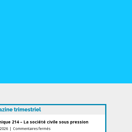
ine trimestriel
ique 214 – La société civile sous pression
sur
-2026
|
Commentaires fermés