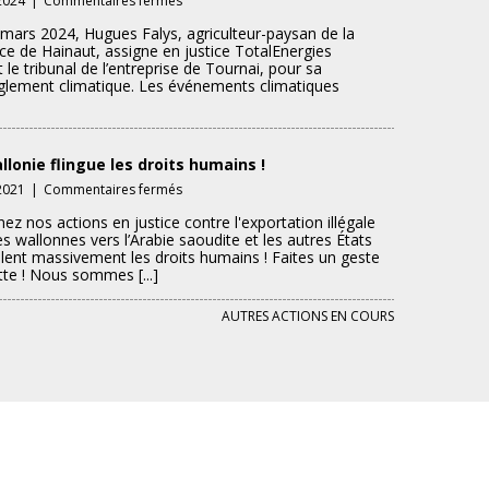
2024
|
Commentaires fermés
L’action
mars 2024, Hugues Falys, agriculteur-paysan de la
climatique
ce de Hainaut, assigne en justice TotalEnergies
« The
 le tribunal de l’entreprise de Tournai, pour sa
Farmer
èglement climatique. Les événements climatiques
Case »
llonie flingue les droits humains !
sur
2021
|
Commentaires fermés
La
ez nos actions en justice contre l'exportation illégale
Wallonie
s wallonnes vers l’Arabie saoudite et les autres États
flingue
olent massivement les droits humains ! Faites un geste
les
tte ! Nous sommes [...]
droits
humains
AUTRES ACTIONS EN COURS
!