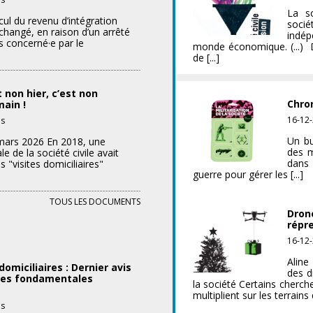
CPAS
La so
cul du revenu d’intégration
socié
:
hangé, en raison d’un arrêté
indép
se
s concerné·e par le
monde économique. (...) D
défendre
de [...]
contre
le
durcissement
t non hier, c’est non
du
Chron
main !
calcul
sur
16-12
és
du
Visites
revenu
Un bu
 mars 2026 En 2018, une
domiciliaires
d’intégration
des m
e de la société civile avait
:
des
dans 
s "visites domiciliaires"
c’était
guerre pour gérer les [...]
personnes
non
cohabitantes
hier,
TOUS LES DOCUMENTS
c’est
Drone
non
répr
aujourd’hui,
16-12
ce
sera
Aline
domiciliaires : Dernier avis
non
des d
iques fondamentales
demain
la société Certains cherche
multiplient sur les terrains d
!
sur
és