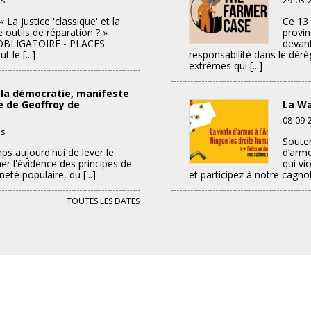
és
29-03-
[Formation]
 La justice 'classique' et la
Ce 13 
Focus
outils de réparation ? »
provin
sur
OBLIGATOIRE - PLACES
devant
la
 le [...]
responsabilité dans le dér
justice
extrêmes qui [...]
 la démocratie, manifeste
ue de Geoffroy de
La Wa
08-09-
sur
és
Souten
[Arpentage]
mps aujourd'hui de lever le
d’arme
L’âme
er l'évidence des principes de
qui vi
noire
té populaire, du [...]
et participez à notre cagno
de
la
TOUTES LES DATES
démocratie,
manifeste
pour
un
autre
idéal
politique
de
Geoffroy