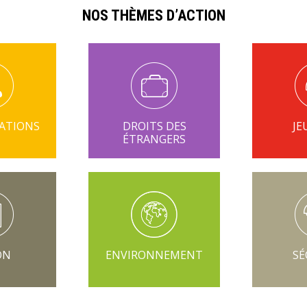
de
NOS THÈMES D’ACTION
Lagasnerie
NATIONS
DROITS DES
JE
ÉTRANGERS
ENVIRONNEMENT
ON
SÉ