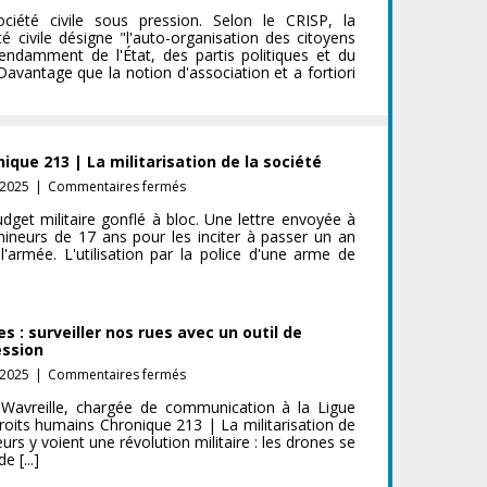
Chronique
ciété civile sous pression. Selon le CRISP, la
214
té civile désigne "l'auto-organisation des citoyens
–
endamment de l'État, des partis politiques et du
La
avantage que la notion d'association et a fortiori
société
civile
sous
pression
ique 213 | La militarisation de la société
sur
-2025
|
Commentaires fermés
Chronique
dget militaire gonflé à bloc. Une lettre envoyée à
213
ineurs de 17 ans pour les inciter à passer un an
|
l'armée. L'utilisation par la police d'une arme de
La
militarisation
de
la
s : surveiller nos rues avec un outil de
société
ession
sur
-2025
|
Commentaires fermés
Drones :
 Wavreille, chargée de communication à la Ligue
surveiller
roits humains Chronique 213 | La militarisation de
nos
urs y voient une révolution militaire : les drones se
rues
e [...]
avec