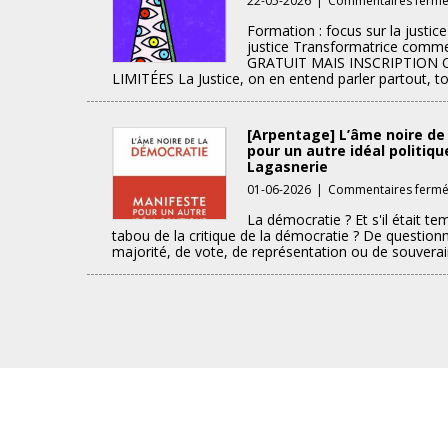
22-05-2026
|
Commentaires ferm
Formation : focus sur la justice«
justice Transformatrice comme 
GRATUIT MAIS INSCRIPTION 
LIMITÉES La Justice, on en entend parler partout, tout
[Arpentage] L’âme noire de
pour un autre idéal politiq
Lagasnerie
01-06-2026
|
Commentaires ferm
La démocratie ? Et s'il était te
tabou de la critique de la démocratie ? De questionn
majorité, de vote, de représentation ou de souveraine