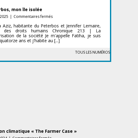
un
outil
bos, mon île isolée
de
sur
-2025
|
Commentaires fermés
répression
Peterbos,
a Aziz, habitante du Peterbos et Jennifer Lemaire,
mon
e des droits humains Chronique 213 | La
île
arisation de la société Je m'appelle Fatiha, je suis
isolée
uatorze ans et j'habite au [...]
TOUS LES NUMÉROS
ion climatique « The Farmer Case »
sur