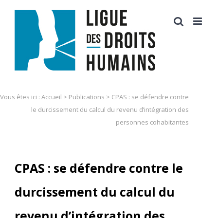
Skip
to
content
Vous êtes ici :
Accueil
>
Publications
>
CPAS : se défendre contre
le durcissement du calcul du revenu d’intégration des
personnes cohabitantes
CPAS : se défendre contre le
durcissement du calcul du
revenu d’intégration des