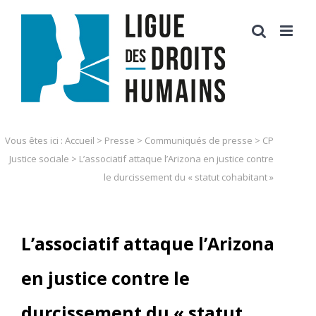
Skip
to
content
Vous êtes ici :
Accueil
>
Presse
>
Communiqués de presse
>
CP
Justice sociale
>
L’associatif attaque l’Arizona en justice contre
le durcissement du « statut cohabitant »
L’associatif attaque l’Arizona
en justice contre le
durcissement du « statut