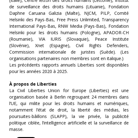
(Italie), Centre letton des droits humains (Lettonie), Institut
de surveillance des droits humains (Lituanie), Fondation
Daphne Caruana Galizia (Malte), NJCM, PILP, Comité
Helsinki des Pays-Bas, Free Press Unlimited, Transparency
International Pays-Bas, RNW Media (Pays-Bas), Fondation
Helsinki pour les droits humains (Pologne), APADOR-CH
(Roumanie), VIA IURIS (Slovaquie), Peace Institute
(Slovénie), Xnet (Espagne), Civil Rights Defenders,
Commission internationale de juristes (Suède). (Les
organisations partenaires non membres sont en italique.)
Les précédents rapports annuels Liberties sont disponibles
pour les années 2020 à 2025.
À propos de Liberties
La Civil Liberties Union for Europe (Liberties) est une
organisation basée à Berlin regroupant 24 membres dans
l’UE, qui milite pour les droits humains et numériques,
notamment l’état de droit, la liberté des médias, les
poursuites-bâillons (SLAPP), la vie privée, la publicité
politique ciblée, l’intelligence artificielle et la surveillance de
masse.