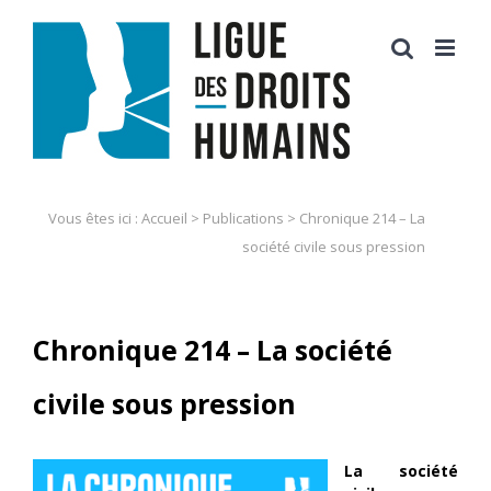
Skip
to
content
Vous êtes ici :
Accueil
>
Publications
>
Chronique 214 – La
société civile sous pression
Chronique 214 – La société
civile sous pression
La société