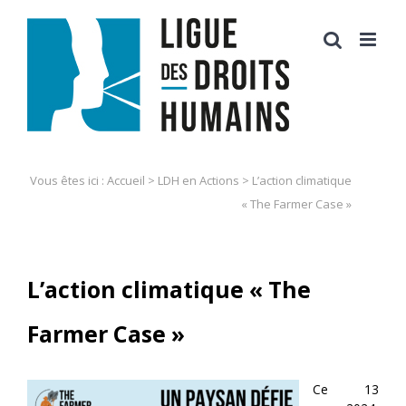
Skip
to
content
Vous êtes ici :
Accueil
>
LDH en Actions
>
L’action climatique
« The Farmer Case »
L’action climatique « The
Farmer Case »
Ce 13