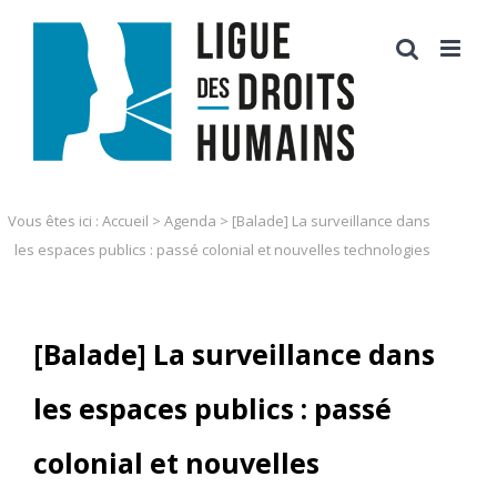
Skip
to
content
Vous êtes ici :
Accueil
>
Agenda
>
[Balade] La surveillance dans
les espaces publics : passé colonial et nouvelles technologies
[Balade] La surveillance dans
les espaces publics : passé
colonial et nouvelles