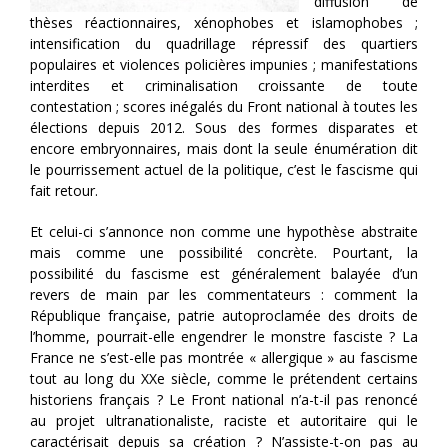
diffusion de
thèses réactionnaires, xénophobes et islamophobes ;
intensification du quadrillage répressif des quartiers
populaires et violences policières impunies ; manifestations
interdites et criminalisation croissante de toute
contestation ; scores inégalés du Front national à toutes les
élections depuis 2012. Sous des formes disparates et
encore embryonnaires, mais dont la seule énumération dit
le pourrissement actuel de la politique, c’est le fascisme qui
fait retour.
Et celui-ci s’annonce non comme une hypothèse abstraite
mais comme une possibilité concrète. Pourtant, la
possibilité du fascisme est généralement balayée d’un
revers de main par les commentateurs : comment la
République française, patrie autoproclamée des droits de
l’homme, pourrait-elle engendrer le monstre fasciste ? La
France ne s’est-elle pas montrée « allergique » au fascisme
tout au long du XXe siècle, comme le prétendent certains
historiens français ? Le Front national n’a-t-il pas renoncé
au projet ultranationaliste, raciste et autoritaire qui le
caractérisait depuis sa création ? N’assiste-t-on pas au