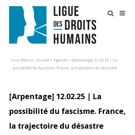
Skip
to
content
Vous êtes ici :
Accueil
>
Agenda
>
[Arpentage] 12.02.25 | La
possibilité du fascisme. France, la trajectoire du désastre
[Arpentage] 12.02.25 | La
possibilité du fascisme. France,
la trajectoire du désastre