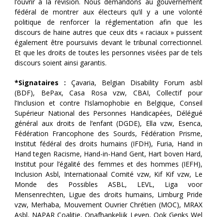
l’ouvrir à la révision. Nous demandons au gouvernement
fédéral de montrer aux électeurs qu’il y a une volonté
politique de renforcer la réglementation afin que les
discours de haine autres que ceux dits « raciaux » puissent
également être poursuivis devant le tribunal correctionnel.
Et que les droits de toutes les personnes visées par de tels
discours soient ainsi garantis.
*Signataires :
Çavaria, Belgian Disability Forum asbl
(BDF), BePax, Casa Rosa vzw, CBAI, Collectif pour
l’Inclusion et contre l’Islamophobie en Belgique, Conseil
Supérieur National des Personnes Handicapées, Délégué
général aux droits de l’enfant (DGDE), Ella vzw, Esenca,
Fédération Francophone des Sourds, Fédération Prisme,
Institut fédéral des droits humains (IFDH), Furia, Hand in
Hand tegen Racisme, Hand-in-Hand Gent, Hart boven Hard,
Institut pour l’égalité des femmes et des hommes (IEFH),
Inclusion Asbl, Internationaal Comité vzw, Kif Kif vzw, Le
Monde des Possibles ASBL, LEVL, Liga voor
Mensenrechten, Ligue des droits humains, Limburg Pride
vzw, Merhaba, Mouvement Ouvrier Chrétien (MOC), MRAX
Asbl, NAPAR Coalitie, Onafhankelijk Leven, Ook Genks Wel