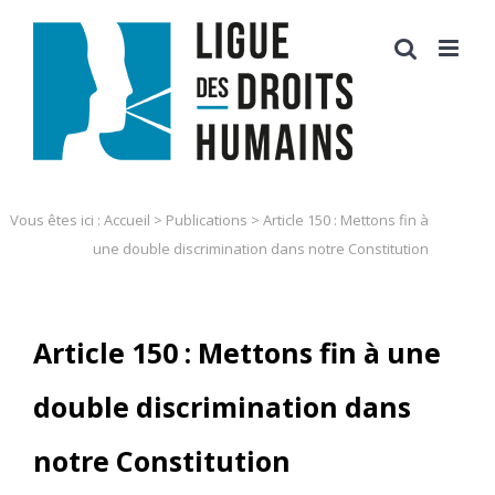
Skip
to
content
Vous êtes ici :
Accueil
>
Publications
>
Article 150 : Mettons fin à
une double discrimination dans notre Constitution
Article 150 : Mettons fin à une
double discrimination dans
notre Constitution