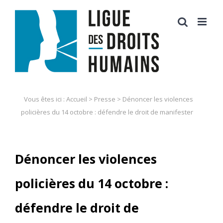
Skip
to
content
Vous êtes ici :
Accueil
>
Presse
>
Dénoncer les violences
policières du 14 octobre : défendre le droit de manifester
Dénoncer les violences
policières du 14 octobre :
défendre le droit de