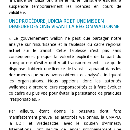
la bande de Gaza ont amené M. le Ministre-Président à
suspendre temporairement les licences en cours de
validité ».
UNE PROCÉDURE JUDICIAIRE ET UNE MISE EN
DEMEURE DES ONG VISANT LA RÉGION WALLONNE
« Le gouvernement wallon ne peut que partager notre
analyse sur l’insuffisance et la faiblesse du cadre régional
actuel sur le transit. Cette faiblesse n’est pas sans
conséquence, puisque la volonté explicite de la part du
transporteur d’éviter qu’il y ait transbordement – ce qui le
dispense d’obtenir une licence de transit – apparaît dans les
documents que nous avons obtenus et analysés, indiquent
les organisations. Nous appelons donc les autorités
wallonnes à prendre leurs responsabilités et à faire évoluer
ce cadre au plus vite pour éviter la persistance de pratiques
irresponsables. »
​​Par ailleurs, étant donné la passivité dont font
manifestement preuve les autorités wallonnes, la CNAPD,
la LDH et Vredesactie, avec le soutien d’Amnesty
International, ont décidé de lancer prochainement une