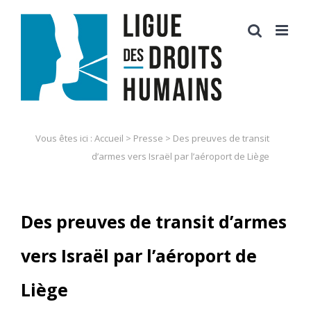
Skip
to
content
Vous êtes ici :
Accueil
>
Presse
>
Des preuves de transit
d’armes vers Israël par l’aéroport de Liège
Des preuves de transit d’armes
vers Israël par l’aéroport de
Liège