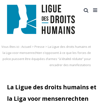
Skip
to
content
Vous êtes ici :
Accueil
>
Presse
>
La Ligue des droits humains et
la Liga voor mensenrechten s’opposent à ce que les forces de
police puissent être équipées d’armes “à létalité réduite” pour
encadrer des manifestations
La Ligue des droits humains et
la Liga voor mensenrechten