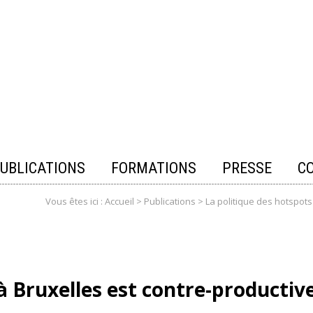
UBLICATIONS
FORMATIONS
PRESSE
C
Vous êtes ici :
Accueil
>
Publications
>
La politique des hotspots
à Bruxelles est contre-productive