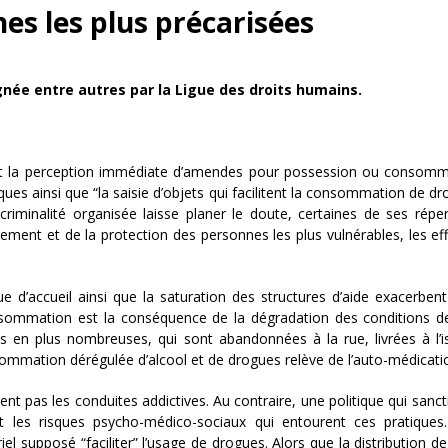
es les plus précarisées
gnée entre autres par la Ligue des droits humains.
t la perception immédiate d’amendes pour possession ou consomm
ques ainsi que “la saisie d’objets qui facilitent la consommation de dr
 criminalité organisée laisse planer le doute, certaines de ses répe
nement et de la protection des personnes les plus vulnérables, les eff
que d’accueil ainsi que la saturation des structures d’aide exacerbent
nsommation est la conséquence de la dégradation des conditions d
lus en plus nombreuses, qui sont abandonnées à la rue, livrées à l’
sommation dérégulée d’alcool et de drogues relève de l’auto-médicati
 pas les conduites addictives. Au contraire, une politique qui sanct
es risques psycho-médico-sociaux qui entourent ces pratiques. 
riel supposé “faciliter” l’usage de drogues. Alors que la distribution d