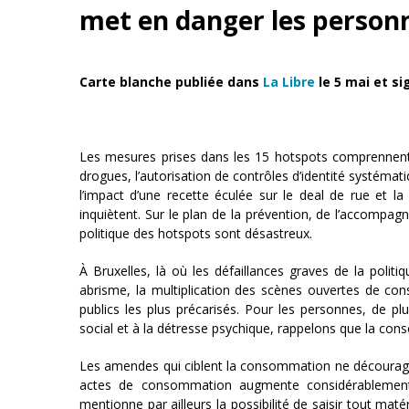
met en danger les personn
Carte blanche publiée dans
La Libre
le 5 mai et si
Les mesures prises dans les 15 hotspots comprennen
drogues, l’autorisation de contrôles d’identité systémati
l’impact d’une recette éculée sur le deal de rue et la
inquiètent. Sur le plan de la prévention, de l’accompag
politique des hotspots sont désastreux.
À Bruxelles, là où les défaillances graves de la politi
abrisme, la multiplication des scènes ouvertes de co
publics les plus précarisés. Pour les personnes, de p
social et à la détresse psychique, rappelons que la con
Les amendes qui ciblent la consommation ne découragent
actes de consommation augmente considérablement l
mentionne par ailleurs la possibilité de saisir tout maté