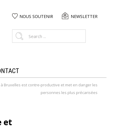
NOUS SOUTENIR
NEWSLETTER
ONTACT
 à Bruxelles est contre-productive et met en danger les
personnes les plus précarisées
 et