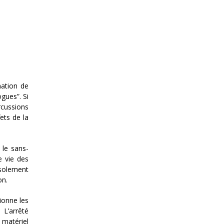
ation de
ogues”. Si
rcussions
ets de la
 le sans-
e vie des
isolement
on.
ionne les
L’arrêté
e matériel