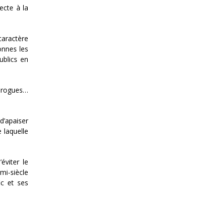
ecte à la
caractère
onnes les
ublics en
 drogues…
d’apaiser
e laquelle
éviter le
mi-siècle
ic et ses