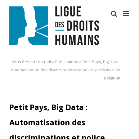
Skip
to
content
Vous êtes ici :
Accueil
>
Publications
>
Petit Pays, Big Data :
Automatisation des discriminations et police ‘prédictive’ en
Belgique
Petit Pays, Big Data :
Automatisation des
discriminations et police