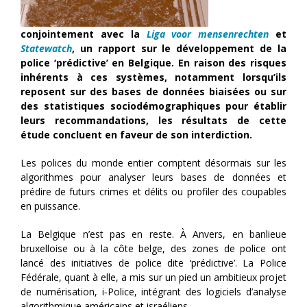
conjointement avec la
Liga voor mensenrechten
et
Statewatch
, un rapport sur le développement de la
police ‘prédictive’ en Belgique.
En rai
son des risques
inhérents à ces systèmes, notamment lorsqu’ils
reposent sur des bases de données biaisées ou sur
des statistiques socio
démographiques pour établir
leurs recommandations
,
les résultats de cette
étude
concluent
en faveur de
son
interdiction
.
Les polices du monde entier comptent désormais sur les
algorithmes pour analyser leurs bases de données et
prédire de futurs crimes et délits ou profiler des coupables
en puissance.
La Belgique n’est pas en reste. À Anvers, en banlieue
bruxelloise ou à la côte belge, des zones de police ont
lancé des initiatives de police dite ‘prédictive’. La Police
Fédérale, quant à elle, a mis sur un pied un ambitieux projet
de numérisation, i‑Police, intégrant des logiciels d’analyse
algorithmique américains et israéliens.