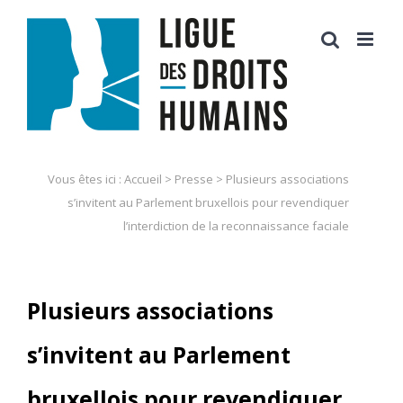
Skip
to
content
Vous êtes ici :
Accueil
>
Presse
>
Plusieurs associations
s’invitent au Parlement bruxellois pour revendiquer
l’interdiction de la reconnaissance faciale
Plusieurs associations
s’invitent au Parlement
bruxellois pour revendiquer