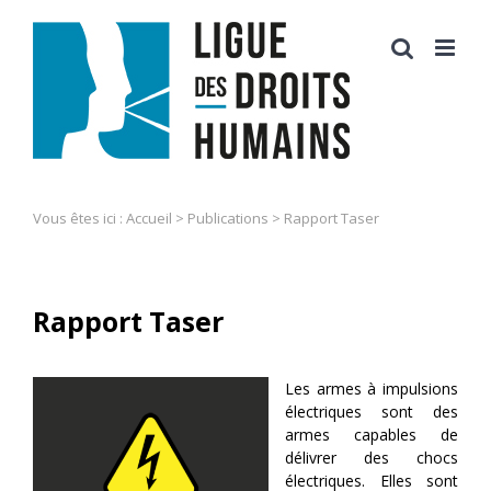
Skip
to
content
Vous êtes ici :
Accueil
>
Publications
>
Rapport Taser
Rapport Taser
Les armes à impulsions
électriques sont des
armes capables de
délivrer des chocs
électriques. Elles sont