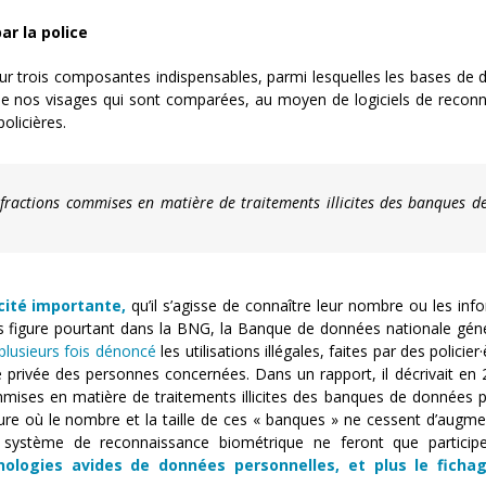
r la police
ur trois composantes indispensables, parmi lesquelles les bases de 
de nos visages qui sont comparées, au moyen de logiciels de recon
olicières.
infractions commises en matière de traitements illicites des banques d
ité importante,
qu’il s’agisse de connaître leur nombre ou les inf
is figure pourtant dans la BNG, la Banque de données nationale géné
plusieurs fois dénoncé
les utilisations illégales, faites par des policier
ie privée des personnes concernées. Dans un rapport, il décrivait en
ommises en matière de traitements illicites des banques de données po
ure où le nombre et la taille de ces « banques » ne cessent d’augme
système de reconnaissance biométrique ne feront que participe
hnologies avides de données personnelles, et plus le ficha