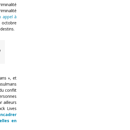
iminalité
iminalité
n appel à
n octobre
destins.
n
ans », et
musulmans
u conflit
ersonnes
 ailleurs
ack Lives
encadrer
elles en