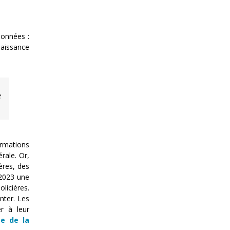
données :
naissance
e
ormations
rale. Or,
·ères, des
 2023 une
licières.
nter. Les
r à leur
ge de la