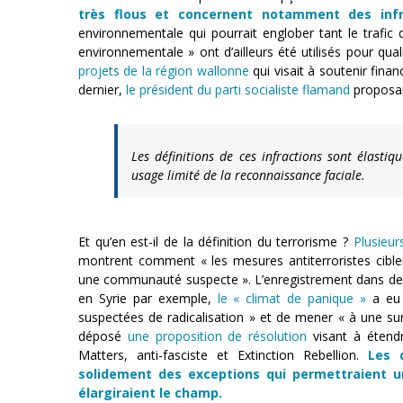
très flous et concernent notamment des infra
environnementale qui pourrait englober tant le trafic
environnementale » ont d’ailleurs été utilisés pour quali
projets de la région wallonne
qui visait à soutenir fina
dernier,
le président du parti socialiste flamand
proposait
Les définitions de ces infractions sont élasti
usage limité de la reconnaissance faciale.
Et qu’en est-il de la définition du terrorisme ?
Plusieur
montrent comment « les mesures antiterroristes cib
une communauté suspecte ». L’enregistrement dans des
en Syrie par exemple,
le « climat de panique »
a eu 
suspectées de radicalisation » et de mener « à une sur
déposé
une proposition de résolution
visant à étendr
Matters, anti-fasciste et Extinction Rebellion.
Les 
solidement des exceptions qui permettraient un
élargiraient le champ.