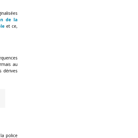
inalisées
on de la
le
et ce,
séquences
ormais au
es dérives
la police