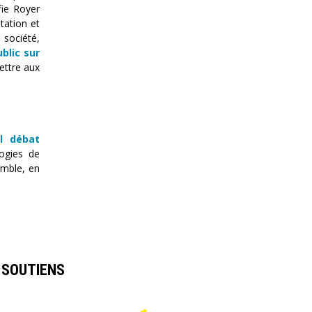
fie Royer
tation et
 société,
blic sur
ettre aux
l débat
logies de
emble, en
SOUTIENS