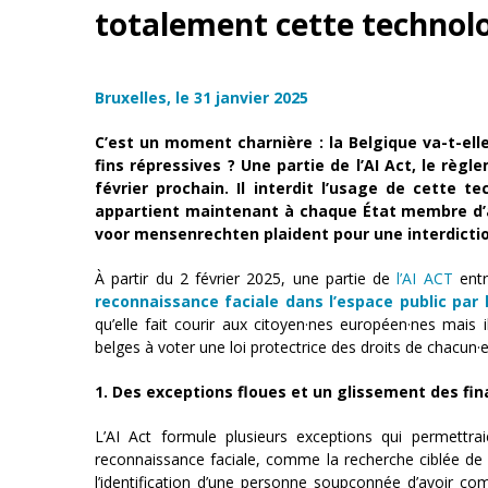
totalement cette technolo
Bruxelles, le 31 janvier 2025
C’est un moment charnière : la Belgique va-t-ell
fins répressives ? Une partie de l’AI Act, le règle
février prochain. Il interdit l’usage de cette t
appartient maintenant à chaque État membre d’ad
voor mensenrechten plaident pour une interdictio
À partir du 2 février 2025, une partie de
l’AI ACT
entr
reconnaissance faciale dans l’espace public par 
qu’elle fait courir aux citoyen·nes européen·nes mais 
belges à voter une loi protectrice des droits de chacun·e
1. Des exceptions floues et un glissement des fin
L’AI Act formule plusieurs exceptions qui permettr
reconnaissance faciale, comme la recherche ciblée de 
l’identification d’une personne soupçonnée d’avoir co