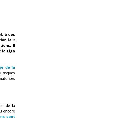
l, à des
tion le 2
ions. Il
 la Liga
ge de la
s risques
autorités
age de la
ou encore
ons sont