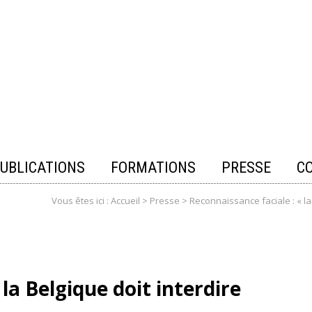
UBLICATIONS
FORMATIONS
PRESSE
C
Vous êtes ici :
Accueil
>
Presse
>
Reconnaissance faciale : « la
la Belgique doit interdire