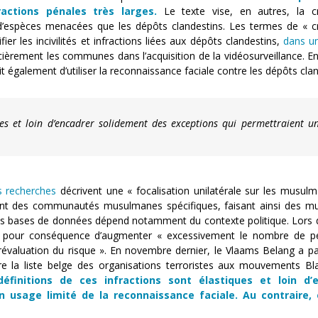
ctions pénales très larges.
Le texte vise, en autres, la cr
 d’espèces menacées que les dépôts clandestins. Les termes de « cr
fier les incivilités et infractions liées aux dépôts clandestins,
dans u
ncièrement les communes dans l’acquisition de la vidéosurveillance. E
 également d’utiliser la reconnaissance faciale contre les dépôts clan
ques et loin d’encadrer solidement des exceptions qui permettraient u
s recherches
décrivent une « focalisation unilatérale sur les musulm
lent des communautés musulmanes spécifiques, faisant ainsi des 
 bases de données dépend notamment du contexte politique. Lors d
pour conséquence d’augmenter « excessivement le nombre de p
évaluation du risque ». En novembre dernier, le Vlaams Belang a par
e la liste belge des organisations terroristes aux mouvements Bl
définitions de ces infractions sont élastiques et loin d’
 usage limité de la reconnaissance faciale. Au contraire, 