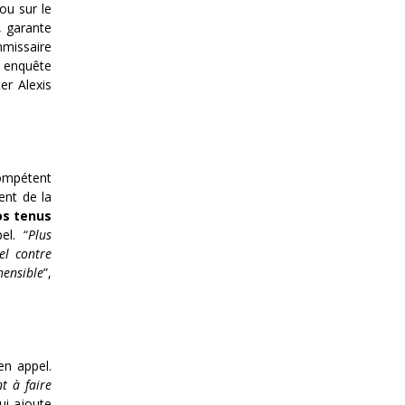
ou sur le
, garante
missaire
e enquête
er Alexis
compétent
ent de la
os tenus
el. “
Plus
el contre
hensible
”,
en appel.
t à faire
ui ajoute