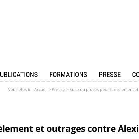
UBLICATIONS
FORMATIONS
PRESSE
C
Vous êtes ici :
Accueil
>
Presse
>
Suite du procès pour harcèlement et 
èlement et outrages contre Alexi