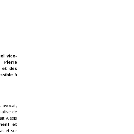
el vice-
 Pierre
n et des
ssible à
, avocat,
itiative de
it Alexis
ment et
as et sur