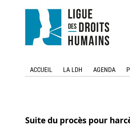
Skip
to
content
ACCUEIL
LA LDH
AGENDA
P
Suite du procès pour harc