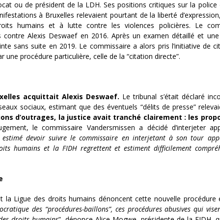
cat ou de président de la LDH. Ses positions critiques sur la police 
festations à Bruxelles relevaient pourtant de la liberté d’expression
oits humains et à lutte contre les violences policières. Le com
s contre Alexis Deswaef en 2016. Après un examen détaillé et un
nte sans suite en 2019. Le commissaire a alors pris l’initiative de cit
une procédure particulière, celle de la “citation directe”.
uxelles acquittait Alexis Deswaef.
Le tribunal s’était déclaré in
seaux sociaux, estimant que des éventuels “délits de presse” relevai
ions d’outrages, la justice avait tranché clairement : les prop
gement, le commissaire Vandersmissen a décidé d’interjeter app
 estimé devoir suivre le commissaire en interjetant à son tour app
roits humains et la FIDH regrettent et estiment difficilement compré
e
et la Ligue des droits humains dénoncent cette nouvelle procédure 
cratique des “procédures-baillons”, ces procédures abusives qui visen
 des droits humains
”, dénonce Alice Mogwe, présidente de la FIDH, q