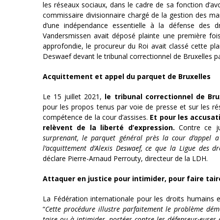
les réseaux sociaux, dans le cadre de sa fonction d’avo
commissaire divisionnaire chargé de la gestion des mani
d’une indépendance essentielle à la défense des dr
Vandersmissen avait déposé plainte une première foi
approfondie, le procureur du Roi avait classé cette plai
Deswaef devant le tribunal correctionnel de Bruxelles par 
Acquittement et appel du parquet de Bruxelles
Le 15 juillet 2021,
le tribunal correctionnel de Br
pour les propos tenus par voie de presse et sur les ré
compétence de la cour d’assises.
Et pour les accusat
relèvent de la liberté d’expression.
Contre ce ju
surprenant, le parquet général près la cour d’appel a
l’acquittement d’Alexis Deswaef, ce que la Ligue des d
déclare Pierre-Arnaud Perrouty, directeur de la LDH.
Attaquer en justice pour intimider, pour faire tair
La Fédération internationale pour les droits humains 
“
Cette procédure illustre parfaitement le problème démo
taire ou à intimider, portées contre les défenseur·euses