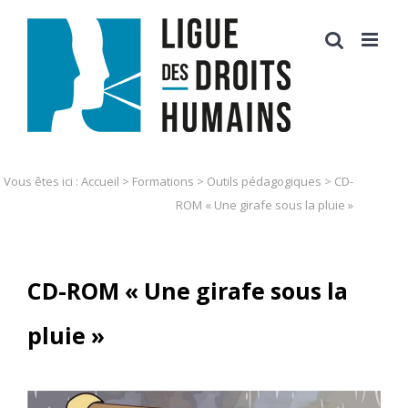
Skip
to
content
Vous êtes ici :
Accueil
>
Formations
>
Outils pédagogiques
>
CD-
ROM « Une girafe sous la pluie »
CD-ROM « Une girafe sous la
pluie »