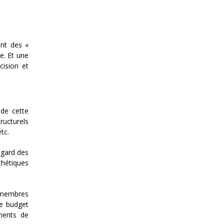
ent des «
e. Et une
cision et
 de cette
ructurels
tc.
egard des
thétiques
s membres
de budget
ments de