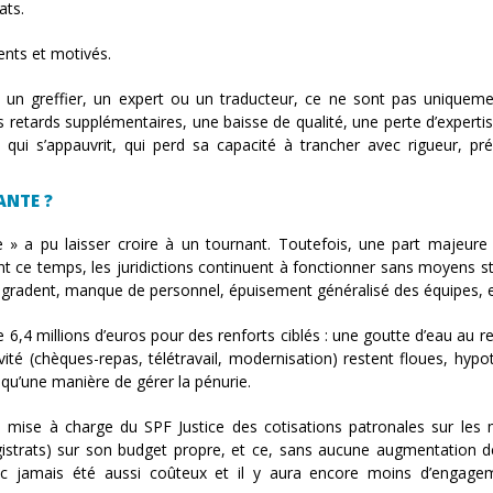
ats.
ents et motivés.
t, un greffier, un expert ou un traducteur, ce ne sont pas uniquem
retards supplémentaires, une baisse de qualité, une perte d’expertis
e qui s’appauvrit, qui perd sa capacité à trancher avec rigueur, pré
ANTE ?
ce » a pu laisser croire à un tournant. Toutefois, une part majeure
ant ce temps, les juridictions continuent à fonctionner sans moyens st
égradent, manque de personnel, épuisement généralisé des équipes, e
 6,4 millions d’euros pour des renforts ciblés : une goutte d’eau au r
vité (chèques-repas, télétravail, modernisation) restent floues, hypo
t qu’une manière de gérer la pénurie.
 la mise à charge du SPF Justice des cotisations patronales sur le
magistrats) sur son budget propre, et ce, sans aucune augmentation 
nc jamais été aussi coûteux et il y aura encore moins d’engage