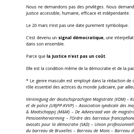
Nous ne demandons pas des privilèges. Nous demandon
Justice accessible, humaine, efficace et indépendante.
Le 20 mars n’est pas une date purement symbolique.
C’est devenu un
signal démocratique
, une interpell
dans son ensemble.
Parce que
la Justice n’est pas un coût
.
Elle est la condition même de la démocratie et de la paix
* Le genre masculin est employé dans la rédaction de cett
rôle essentiel des actrices du monde judiciaire, par aill
Vereinigung der deutschsprachigen Magistrate (VDM) – Kon
et de police (URJPP-KVVP) – Association syndicale des m
& Maatschappij (M&M) – De Adviesraad van de magistrat
Pensioenhervorming – l’Ordre des barreaux francophone
avocats pour la démocratie (SAD) – Union professionnelle
du barreau de Bruxelles – Barreau de Mons – Barreau 