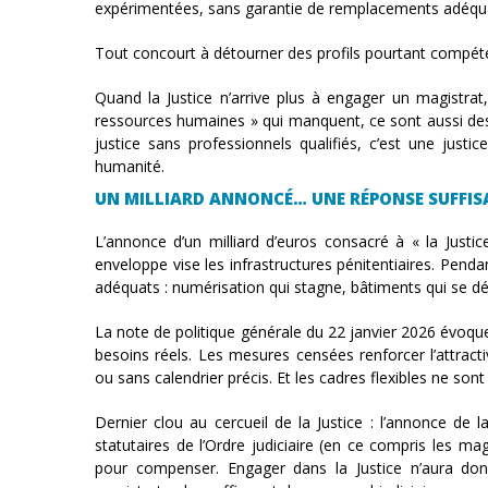
expérimentées, sans garantie de remplacements adéqu
Tout concourt à détourner des profils pourtant compét
Quand la Justice n’arrive plus à engager un magistra
ressources humaines » qui manquent, ce sont aussi des 
justice sans professionnels qualifiés, c’est une justic
humanité.
UN MILLIARD ANNONCÉ… UNE RÉPONSE SUFFIS
L’annonce d’un milliard d’euros consacré à « la Justi
enveloppe vise les infrastructures pénitentiaires. Pend
adéquats : numérisation qui stagne, bâtiments qui se d
La note de politique générale du 22 janvier 2026 évoque
besoins réels. Les mesures censées renforcer l’attracti
ou sans calendrier précis. Et les cadres flexibles ne son
Dernier clou au cercueil de la Justice : l’annonce de
statutaires de l’Ordre judiciaire (en ce compris les 
pour compenser. Engager dans la Justice n’aura do