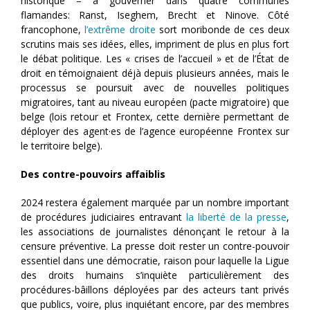
historique – à gouverner dans quatre communes
flamandes: Ranst, Iseghem, Brecht et Ninove. Côté
francophone,
l’extrême droite
sort moribonde de ces deux
scrutins mais ses idées, elles, impriment de plus en plus fort
le débat politique. Les « crises de l’accueil » et de l’État de
droit en témoignaient déjà depuis plusieurs années, mais le
processus se poursuit avec de nouvelles politiques
migratoires, tant au niveau européen (pacte migratoire) que
belge (lois retour et Frontex, cette dernière permettant de
déployer des agent·es de l’agence européenne Frontex sur
le territoire belge).
Des contre-pouvoirs affaiblis
2024 restera également marquée par un nombre important
de procédures judiciaires entravant
la liberté de la presse
,
les associations de journalistes dénonçant le retour à la
censure préventive. La presse doit rester un contre-pouvoir
essentiel dans une démocratie, raison pour laquelle la Ligue
des droits humains s’inquiète particulièrement des
procédures-bâillons déployées par des acteurs tant privés
que publics, voire, plus inquiétant encore, par des membres