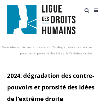
Skip
to
content
Vous êtes ici :
Accueil
>
Presse
>
2024: dégradation des contre-
pouvoirs et porosité des idées de l’extrême droite
2024: dégradation des contre-
pouvoirs et porosité des idées
de l’extrême droite