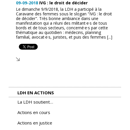
09-09-2018
IVG : le droit de décider
Le dimanche 9/9/2018, la LDH a participé à la
Caravane des femmes sous le slogan "IVG : le droit
de décider". Très bonne ambiance dans une
manifestation qui a réuni des militant·e·s de tous
bords et de tous secteurs, concerné·e·s par cette
thématique au quotidien : médecins, planning
familial, avocat·e·s, juristes, et puis des femmes [...]
LDH EN ACTIONS
La LDH soutient…
Actions en cours
Actions en justice