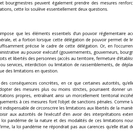
s et bourgmestres peuvent également prendre des mesures renforc
iations, cette loi soulève essentiellement deux questions.
l impose que les éléments essentiels d’un pouvoir réglementaire a
rale, et a fortiori lorsque cette délégation de pouvoir permet de li
ffisamment précise le cadre de cette délégation. Or, en l’occurrenc
nistrative au pouvoir exécutif (gouvernements, gouverneurs, bourg
its et libertés des personnes (accès au territoire, fermeture d’établi
s ou services, interdiction ou limitation de rassemblements, de dépl
ue des limitations en question.
e des conséquences concrètes, en ce que certaines autorités, qu’ell
d’adopter des mesures plus ou moins strictes, pourraient donner u
tations propres, entraînant ainsi un morcellement territorial incoh
nquements à ces mesures font l’objet de sanctions pénales. Comme l
est indispensable de circonscrire les limitations aux libertés de la maniè
loisir aux autorités de l’exécutif d’en avoir des interprétations exte
la loi pandémie de la nature et des modalités de ces limitations no
nfirme, la loi pandémie ne répondrait pas aux carences qu’elle était d