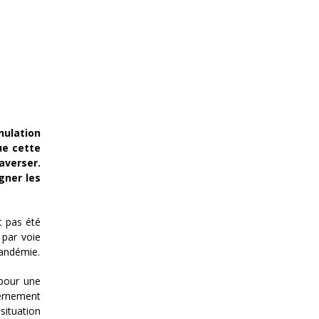
nulation
ue cette
raverser.
gner les
t pas été
 par voie
pandémie.
 pour une
vernement
situation