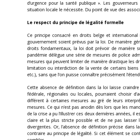
d’urgence pour la santé publique ». Les gouverneur
situation locale le nécessite. Du point de vue des assoc
Le respect du principe de légalité formelle
Ce principe consacré en droits belge et internationa
gouvernement soient prévus par la loi. De manière géné
droits fondamentaux, la loi doit prévoir de manière su
pandémie délègue une série de mesures de police admi
mesures qui peuvent limiter de manière drastique les dro
limitation ou interdiction de la vente de certains bien
etc.), sans que l’on puisse connaître précisément l’étend
Cette absence de définition dans la loi laisse craindr
fédérale, régionales ou locales, pourraient choisir 
différent à certaines mesures au gré de leurs interpré
mesures. Ce qui n’est pas anodin dès lors que les ma
de la crise a pu l’illustrer ces deux dernières années, il 
claire et la plus stricte possible et de ne pas laisser 
divergentes. Or, l’absence de définition précise dans 
contraire au principe de légalité. Si cet élément se co
combler.