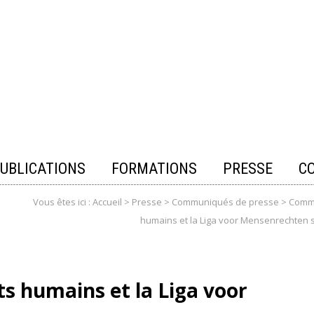
UBLICATIONS
FORMATIONS
PRESSE
C
Vous êtes ici :
Accueil
>
Presse
>
Communiqués de presse
>
Commu
humains et la Liga voor Mensenrechten so
ts humains et la Liga voor