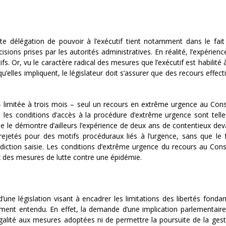
ette délégation de pouvoir à l’exécutif tient notamment dans le fai
isions prises par les autorités administratives. En réalité, l’expérien
s. Or, vu le caractère radical des mesures que l’exécutif est habilité 
elles impliquent, le législateur doit s’assurer que des recours effecti
 limitée à trois mois – seul un recours en extrême urgence au Conse
r, les conditions d’accès à la procédure d’extrême urgence sont telles
e le démontre d’ailleurs l’expérience de deux ans de contentieux dev
 rejetés pour des motifs procéduraux liés à l’urgence, sans que le
uridiction saisie. Les conditions d’extrême urgence du recours au Conse
 des mesures de lutte contre une épidémie.
d’une législation visant à encadrer les limitations des libertés fonda
lement entendu. En effet, la demande d’une implication parlementair
galité aux mesures adoptées ni de permettre la poursuite de la gest