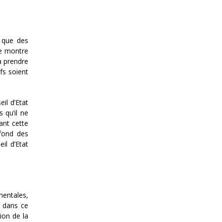
t que des
ce montre
à prendre
fs soient
il d’Etat
 qu’il ne
ant cette
 fond des
il d’Etat
mentales,
e dans ce
ion de la