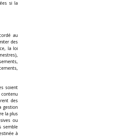
ées si la
ccordé au
miter des
e, la loi
mestres),
ssements,
acements,
es soient
n contenu
érent des
a gestion
re la plus
nsives ou
us semble
estinée à