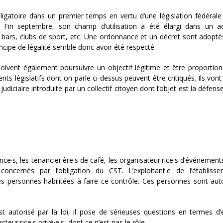
bligatoire dans un premier temps en vertu d’une législation fédérale
 Fin septembre, son champ d’utilisation a été élargi dans un a
 bars, clubs de sport, etc. Une ordonnance et un décret sont adopté
incipe de légalité semble donc avoir été respecté.
doivent également poursuivre un objectif légitime et être proportio
ents législatifs dont on parle ci-dessus peuvent être critiqués. Ils vont 
udiciaire introduite par un collectif citoyen dont l’objet est la défens
·rice·s, les tenancier·ère·s de café, les organisateur·rice·s d’événemen
oncernés par l’obligation du CST. L’exploitant·e de l’établiss
e des personnes habilitées à faire ce contrôle. Ces personnes sont aut
st autorisé par la loi, il pose de sérieuses questions en termes d’é
eur·rice·s privé·e·s, dont ce n’est pas le rôle.