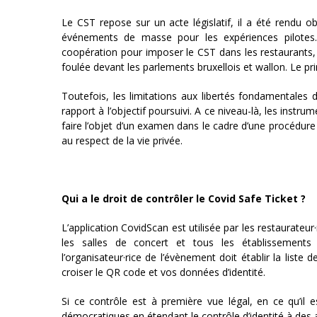
Le CST repose sur un acte législatif, il a été rendu o
événements de masse pour les expériences pilotes.
coopération pour imposer le CST dans les restaurants,
foulée devant les parlements bruxellois et wallon. Le pr
Toutefois, les limitations aux libertés fondamentales 
rapport à l’objectif poursuivi. A ce niveau-là, les instrum
faire l’objet d’un examen dans le cadre d’une procédure j
au respect de la vie privée.
Qui a le droit de contrôler le Covid Safe Ticket ?
L’application CovidScan est utilisée par les restaurateur
les salles de concert et tous les établissements c
l’organisateur·rice de l’évènement doit établir la list
croiser le QR code et vos données d’identité.
Si ce contrôle est à première vue légal, en ce qu’il e
démocratiques en étendant le contrôle d’identité à des act