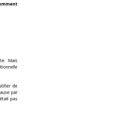
quemment
ite. Mais
tionnelle
tifier de
cause par
était pas