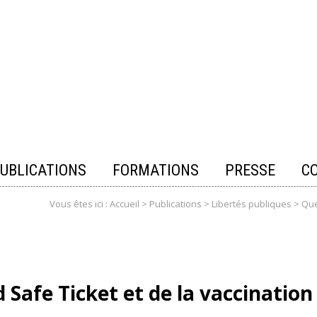
UBLICATIONS
FORMATIONS
PRESSE
C
Vous êtes ici :
Accueil
>
Publications
>
Libertés publiques
>
Que
Safe Ticket et de la vaccination