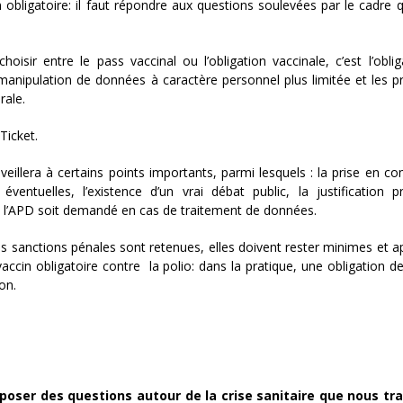
 obligatoire: il faut répondre aux questions soulevées par le cadre q
isir entre le pass vaccinal ou l’obligation vaccinale, c’est l’oblig
la manipulation de données à caractère personnel plus limitée et les 
rale.
Ticket.
H veillera à certains points importants, parmi lesquels : la prise en c
éventuelles, l’existence d’un vrai débat public, la justification p
 de l’APD soit demandé en cas de traitement de données.
es sanctions pénales sont retenues, elles doivent rester minimes et a
cin obligatoire contre la polio: dans la pratique, une obligation de
on.
poser des questions autour de la crise sanitaire que nous tr