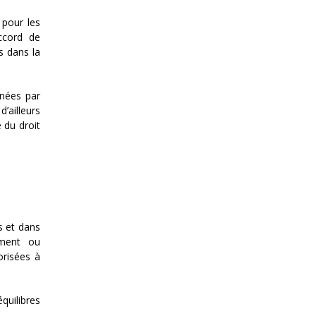
 pour les
ccord de
s dans la
nnées par
d’ailleurs
e du droit
ts et dans
ement ou
orisées à
quilibres