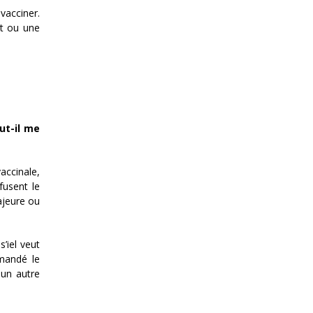
 vacciner.
nt ou une
ut-il me
vaccinale,
fusent le
ajeure ou
s’iel veut
emandé le
 un autre