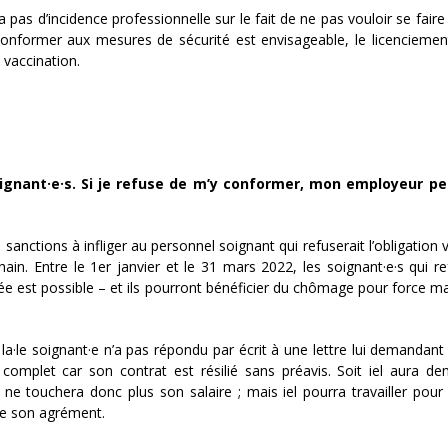
a pas d’incidence professionnelle sur le fait de ne pas vouloir se faire
 conformer aux mesures de sécurité est envisageable, le licencieme
 vaccination.
oignant·e·s. Si je refuse de m’y conformer, mon employeur pe
sanctions à infliger au personnel soignant qui refuserait l’obligation 
hain. Entre le 1er janvier et le 31 mars 2022, les soignant·e·s qui re
ée est possible – et ils pourront bénéficier du chômage pour force m
it la·le soignant·e n’a pas répondu par écrit à une lettre lui demandant 
complet car son contrat est résilié sans préavis. Soit iel aura d
 ne touchera donc plus son salaire ; mais iel pourra travailler pour
re son agrément.