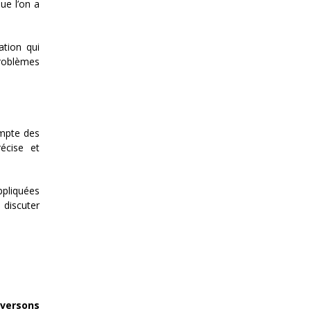
ue l’on a
ation qui
problèmes
ompte des
récise et
ppliquées
 discuter
aversons