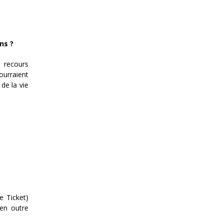
ns ?
n recours
ourraient
de la vie
e Ticket)
 en outre