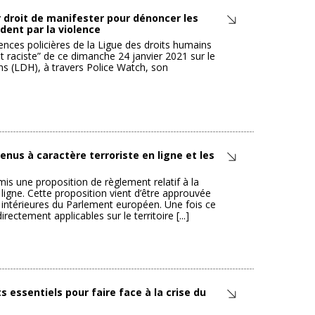
ur droit de manifester pour dénoncer les
ndent par la violence
ences policières de la Ligue des droits humains
et raciste” de ce dimanche 24 janvier 2021 sur le
ns (LDH), à travers Police Watch, son
nus à caractère terroriste en ligne et les
 une proposition de règlement relatif à la
 ligne. Cette proposition vient d’être approuvée
es intérieures du Parlement européen. Une fois ce
ectement applicables sur le territoire [...]
 essentiels pour faire face à la crise du