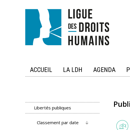
Skip
to
content
ACCUEIL
LA LDH
AGENDA
P
Publ
Libertés publiques
Classement par date