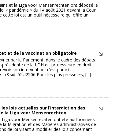
umains et la Liga voor Mensenrechten ont déposé le
a loi « pandémie » du 14 août 2021 devant la Cour
cette loi est un outil nécessaire qui offre un
et et de la vaccination obligatoire
évrier par le Parlement, dans le cadre des débats
ce-présidente de la LDH et professeure en droit
evoir son intervention, c’est par ici:
r&sid=55U2506 Pour les plus pressé·e·s, [...]
les lois actuelles sur l’interdiction des
de la Liga voor Mensenrechten
 la Liga voor Mensenrechten ont été auditionnées
de la Migration et des Matières administratives de
ns de loi visant à modifier des lois concernant