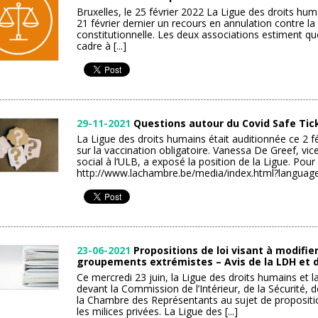
Bruxelles, le 25 février 2022 La Ligue des droits h
21 février dernier un recours en annulation contre l
constitutionnelle. Les deux associations estiment que 
cadre à [...]
29-11-2021
Questions autour du Covid Safe Tick
La Ligue des droits humains était auditionnée ce 2 f
sur la vaccination obligatoire. Vanessa De Greef, vi
social à l’ULB, a exposé la position de la Ligue. Pour r
http://www.lachambre.be/media/index.html?language=f
23-06-2021
Propositions de loi visant à modifier 
groupements extrémistes – Avis de la LDH et 
Ce mercredi 23 juin, la Ligue des droits humains et
devant la Commission de l’Intérieur, de la Sécurité, 
la Chambre des Représentants au sujet de propositio
les milices privées. La Ligue des [...]