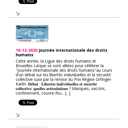
10-12-2020
Journée internationale des droits
humains
Cette année, la Ligue des droits humains et
Bruxelles Laïque se sont alliées pour célébrer la
"Journée internationale des droits humains"au cours
d'un débat sur les libertés individuelles et la sécurité
collective suivi par la remise du Prix Régine Orfinger-
Karlin. 𝐃𝐞́𝐛𝐚𝐭 : 𝐋𝐢𝐛𝐞𝐫𝐭𝐞́𝐬 𝐢𝐧𝐝𝐢𝐯𝐢𝐝𝐮𝐞𝐥𝐥𝐞𝐬 𝐞𝐭 𝐬𝐞́𝐜𝐮𝐫𝐢𝐭𝐞́
𝐜𝐨𝐥𝐥𝐞𝐜𝐭𝐢𝐯𝐞: 𝐪𝐮𝐞𝐥𝐥𝐞𝐬 𝐚𝐫𝐭𝐢𝐜𝐮𝐥𝐚𝐭𝐢𝐨𝐧𝐬 ? Masques, vaccins,
confinement, couvre-feu... [...]