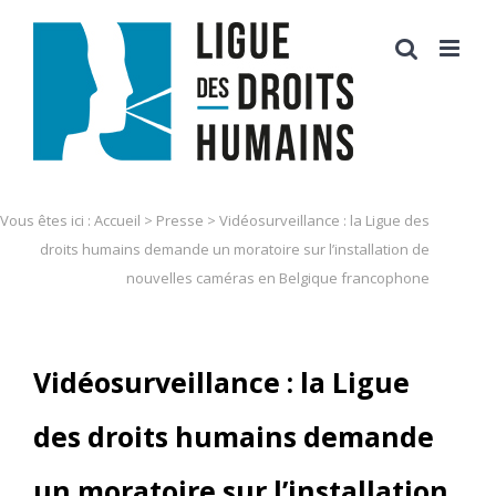
Skip
to
content
Vous êtes ici :
Accueil
>
Presse
>
Vidéosurveillance : la Ligue des
droits humains demande un moratoire sur l’installation de
nouvelles caméras en Belgique francophone
Vidéosurveillance : la Ligue
des droits humains demande
un moratoire sur l’installation