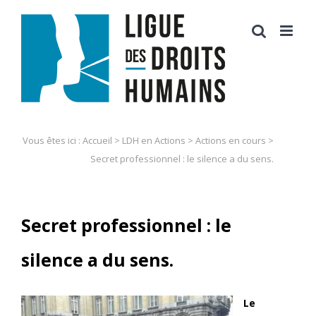
Skip
to
content
Vous êtes ici :
Accueil
>
LDH en Actions
>
Actions en cours
>
Secret professionnel : le silence a du sens.
Secret professionnel : le
silence a du sens.
Le