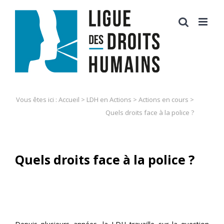
Skip
to
content
Vous êtes ici :
Accueil
>
LDH en Actions
>
Actions en cours
>
Quels droits face à la police ?
Quels droits face à la police ?