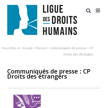
Skip
to
content
Vous êtes ici :
Accueil
>
Presse
>
Communiqués de presse
>
CP
Droits des étrangers
Communiqués de presse : CP
Droits des étrangers