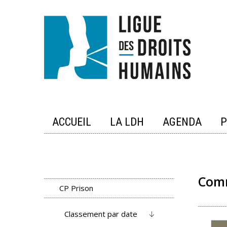
Skip
to
content
ACCUEIL
LA LDH
AGENDA
P
Comm
CP Prison
Classement par date