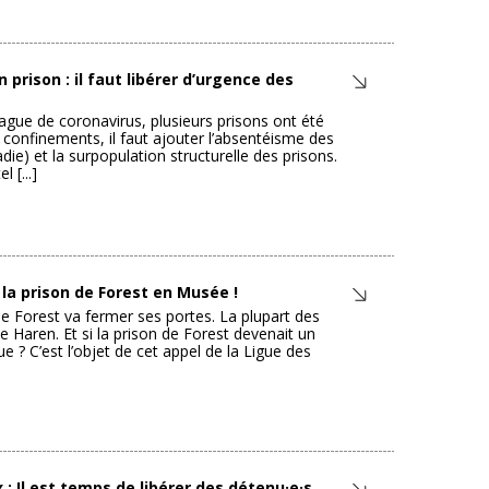
rison : il faut libérer d’urgence des
ague de coronavirus, plusieurs prisons ont été
 confinements, il faut ajouter l’absentéisme des
ie) et la surpopulation structurelle des prisons.
 [...]
 la prison de Forest en Musée !
e Forest va fermer ses portes. La plupart des
e Haren. Et si la prison de Forest devenait un
e ? C’est l’objet de cet appel de la Ligue des
 : Il est temps de libérer des détenu·e·s