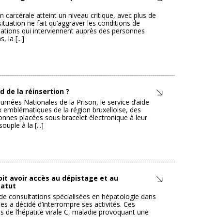
on carcérale atteint un niveau critique, avec plus de
ituation ne fait qu’aggraver les conditions de
iations qui interviennent auprès des personnes
 la [...]
d de la réinsertion ?
rnées Nationales de la Prison, le service d’aide
ux emblématiques de la région bruxelloise, des
nnes placées sous bracelet électronique à leur
uple à la [...]
it avoir accès au dépistage et au
tatut
 de consultations spécialisées en hépatologie dans
les a décidé d’interrompre ses activités. Ces
·es de l’hépatite virale C, maladie provoquant une