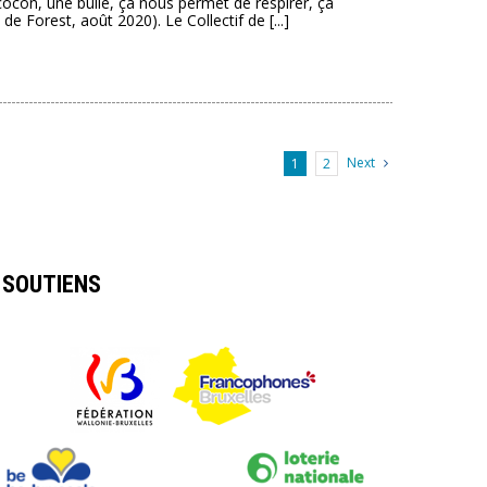
cocon, une bulle, ça nous permet de respirer, ça
de Forest, août 2020). Le Collectif de [...]
Next
1
2
SOUTIENS