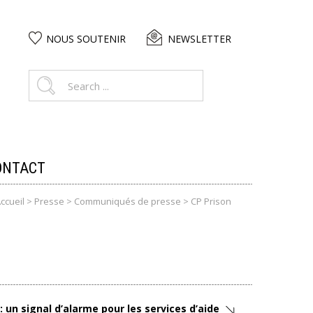
NOUS SOUTENIR
NEWSLETTER
ONTACT
ccueil
>
Presse
>
Communiqués de presse
>
CP Prison
 un signal d’alarme pour les services d’aide