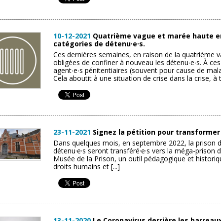
10-12-2021
Quatrième vague et marée haute en p
catégories de détenu∙e∙s.
Ces dernières semaines, en raison de la quatrième v
obligées de confiner à nouveau les détenu∙e∙s. À ces
agent∙e∙s pénitentiaires (souvent pour cause de malad
Cela aboutit à une situation de crise dans la crise, à tel
23-11-2021
Signez la pétition pour transformer
Dans quelques mois, en septembre 2022, la prison d
détenu·e·s seront transféré·e·s vers la méga-prison d
Musée de la Prison, un outil pédagogique et historiqu
droits humains et [...]
13-11-2020
Le Coronavirus derrière les barreaux