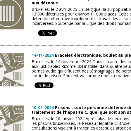
aux détenus
Bruxelles, le 2 avril 2025 En Belgique, la surpopulati
13 000 détenu·es pour environ 11 000 places. Cette s
détention et entrave lourdement le travail des assoc
incarcérées. Soutenue par la Ligue des droits humains,
14-11-2024
Bracelet électronique, boulet au pie
Bruxelles, le 14 novembre 2024 Dans le cadre des Jou
aux justiciables Rizome-Bxl installe, dans quatre lie
bornes audio qui diffusent des témoignages de perso
sortie de prison. Souvent vu comme une alternative so
10-01-2024
Prisons : toute personne détenue do
traitement de l’hépatite C, quel que soit son s
Bruxelles, le 10 janvier 2024 Après plus de deux ans
les prisons bruxelloises, le Réseau Hépatite C-Bruxel
consultations visaient à traiter les détenu·es atteint