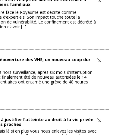
liens familiaux
aire face le Royaume est décrite comme
 d’expert·e·s. Son impact touche toute la
ion de vulnérabilité. Le confinement est décrété à
n d’avoir [...]
a réouverture des VHS, un nouveau coup dur
s hors surveillance, après six mois d’interruption
t finalement été de nouveau autorisées le 14
itentiaires ont entamé une grève de 48 heures
 justifier l’atteinte au droit à la vie privée
rs proches
s là si en plus vous nous enlevez les visites avec