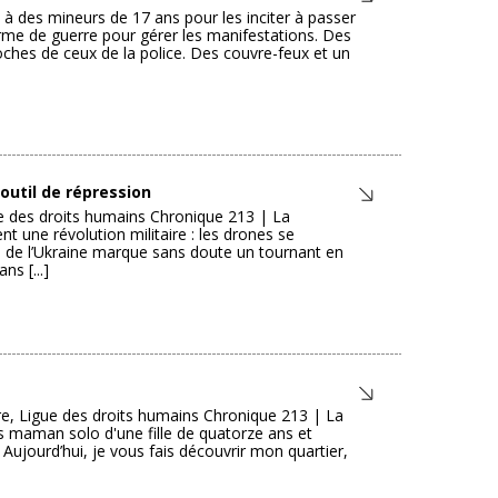
 à des mineurs de 17 ans pour les inciter à passer
 arme de guerre pour gérer les manifestations. Des
roches de ceux de la police. Des couvre-feux et un
 outil de répression
ue des droits humains Chronique 213 | La
nt une révolution militaire : les drones se
sse de l’Ukraine marque sans doute un tournant en
ns [...]
ire, Ligue des droits humains Chronique 213 | La
uis maman solo d'une fille de quatorze ans et
Aujourd’hui, je vous fais découvrir mon quartier,