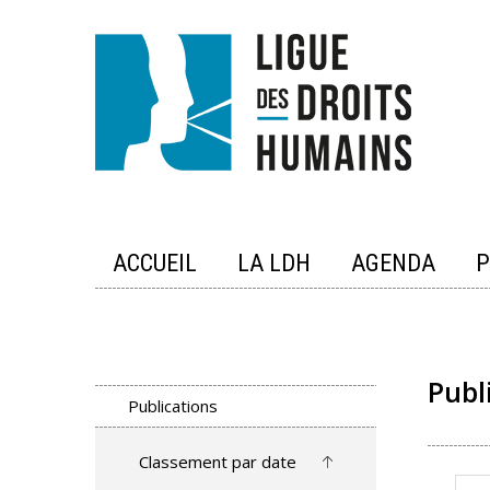
Skip
to
content
ACCUEIL
LA LDH
AGENDA
P
Publ
Publications
Classement par date