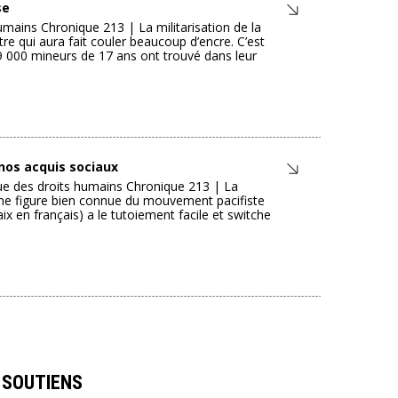
se
humains Chronique 213 | La militarisation de la
re qui aura fait couler beaucoup d’encre. C’est
49 000 mineurs de 17 ans ont trouvé dans leur
 nos acquis sociaux
ue des droits humains Chronique 213 | La
une figure bien connue du mouvement pacifiste
x en français) a le tutoiement facile et switche
SOUTIENS