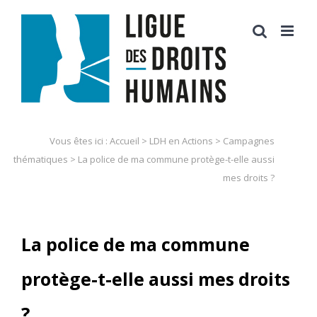
Skip
to
content
Vous êtes ici :
Accueil
>
LDH en Actions
>
Campagnes
thématiques
>
La police de ma commune protège-t-elle aussi
mes droits ?
La police de ma commune
protège-t-elle aussi mes droits
?