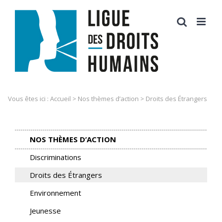
Skip
to
content
Vous êtes ici :
Accueil
>
Nos thèmes d’action
>
Droits des Étrangers
NOS THÈMES D’ACTION
Discriminations
Droits des Étrangers
Environnement
Jeunesse