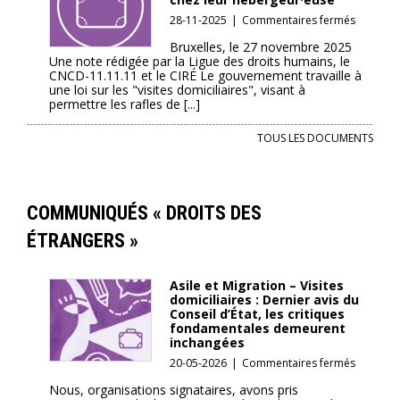
sera
sur
28-11-2025
|
Commentaires fermés
non
Rafles
demain
Bruxelles, le 27 novembre 2025
de
Une note rédigée par la Ligue des droits humains, le
!
personn
CNCD-11.11.11 et le CIRÉ Le gouvernement travaille à
sans
une loi sur les "visites domiciliaires", visant à
papiers
permettre les rafles de [...]
à
leur
TOUS LES DOCUMENTS
domicile
ou
chez
leur
COMMUNIQUÉS « DROITS DES
héberge
ÉTRANGERS »
Asile et Migration – Visites
domiciliaires : Dernier avis du
Conseil d’État, les critiques
fondamentales demeurent
inchangées
sur
20-05-2026
|
Commentaires fermés
Asile
Nous, organisations signataires, avons pris
et