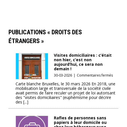
PUBLICATIONS « DROITS DES
ÉTRANGERS »
Visites domiciliaires : c’était
non hier, c’est non
aujourd’hui, ce sera non
demain !
sur
30-03-2026
|
Commentaires fermés
Visites
Carte blanche Bruxelles, le 30 mars 2026 En 2018, une
domicilia
mobilisation large et transversale de la société civile
:
avait permis de faire reculer un projet de loi autorisant
c’était
des "visites domiciliaires" (euphémisme pour décrire
non
des [...]
hier,
c’est
non
Rafles de personnes sans
aujourd’h
papiers à leur domicile ou
ce
chez leur hébergeur·euse