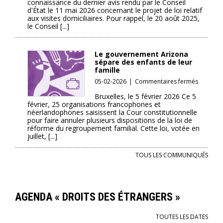
connaissance du dernier avis rendu par le Conseil
Migratio
d'État le 11 mai 2026 concernant le projet de loi relatif
–
aux visites domiciliaires. Pour rappel, le 20 août 2025,
Visites
le Conseil [...]
domicilia
:
Dernier
Le gouvernement Arizona
avis
sépare des enfants de leur
du
famille
Conseil
sur
05-02-2026
|
Commentaires fermés
d’État,
Le
les
Bruxelles, le 5 février 2026 Ce 5
gouvern
février, 25 organisations francophones et
critiques
Arizona
néerlandophones saisissent la Cour constitutionnelle
fondame
sépare
pour faire annuler plusieurs dispositions de la loi de
demeure
des
réforme du regroupement familial. Cette loi, votée en
inchang
enfants
juillet, [...]
de
leur
TOUS LES COMMUNIQUÉS
famille
AGENDA « DROITS DES ÉTRANGERS »
TOUTES LES DATES