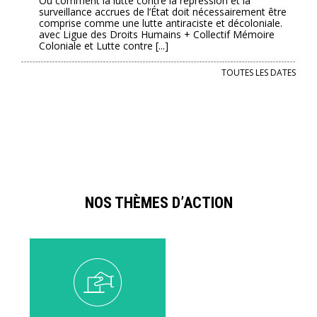
Ou comment la lutte contre la répression et la
La
surveillance accrues de l’État doit nécessairement être
surveilla
comprise comme une lutte antiraciste et décoloniale.
dans
avec Ligue des Droits Humains + Collectif Mémoire
les
Coloniale et Lutte contre [...]
espaces
publics
TOUTES LES DATES
:
passé
colonial
et
nouvelle
technolo
NOS THÈMES D’ACTION