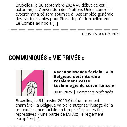
Lettre
Bruxelles, le 30 septembre 2024 Au début de cet
ouverte
automne, la Convention des Nations Unies contre la
au
cybercriminalité sera soumise à l'Assemblée générale
Comité
des Nations Unies pour être adoptée formellement.
européen
Le Comité ad hoc a [...]
de
la
TOUS LES DOCUMENTS
protection
des
données
(EDPB)
COMMUNIQUÉS « VIE PRIVÉE »
concernant
la
convention
Reconnaissance faciale : « la
de
Belgique doit interdire
l’ONU
totalement cette
contre
technologie de surveillance »
la
sur
30-01-2025
|
Commentaires fermés
cybercriminalité
Reconna
Bruxelles, le 31 janvier 2025 C’est un moment
faciale
charnière : la Belgique va-t-elle autoriser l’usage de la
:
reconnaissance faciale en temps réel, à des fins
«
répressives ? Une partie de l’AI Act, le règlement
la
européen [...]
Belgique