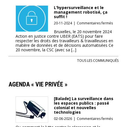
doit
interdire
L’hypersurveillance et le
totaleme
management robotisé, ça
cette
suffit !
technolo
sur
20-11-2024
|
Commentaires fermés
de
L’hypers
surveilla
Bruxelles, le 20 novembre 2024
et
Action en justice contre UBER (EATS) pour faire
»
le
respecter les droits des travailleurs & travailleuses en
manage
matière de données et de décisions automatisées Ce
robotisé
20 novembre, la CSC (avec sa [...]
ça
suffit
TOUS LES COMMUNIQUÉS
!
AGENDA « VIE PRIVÉE »
[Balade] La surveillance dans
les espaces publics : passé
colonial et nouvelles
technologies
sur
02-06-2026
|
Commentaires fermés
[Balade]