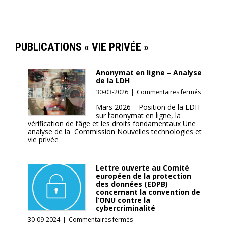
PUBLICATIONS « VIE PRIVÉE »
Anonymat en ligne – Analyse
de la LDH
sur
30-03-2026
|
Commentaires fermés
Anonyma
Mars 2026 – Position de la LDH
en
sur l’anonymat en ligne, la
ligne
vérification de l’âge et les droits fondamentaux Une
–
analyse de la Commission Nouvelles technologies et
Analyse
vie privée
de
la
LDH
Lettre ouverte au Comité
européen de la protection
des données (EDPB)
concernant la convention de
l’ONU contre la
cybercriminalité
sur
30-09-2024
|
Commentaires fermés