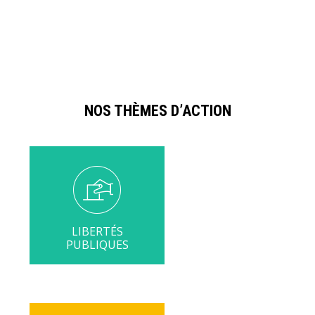
centre
sanctionnées
des
préoccu
électora
NOS THÈMES D’ACTION
LIBERTÉS
PUBLIQUES