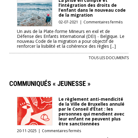
La prise en compte et
étudiant
l’intégration des droits de
appelle
l’enfant dans le nouveau code
de la migration
à
des
sur
02-07-2021
|
Commentaires fermés
actions
La
Un avis de la Plate-forme Mineurs en exil et de
urgentes
prise
Défense des Enfants International (DEI) - Belgique. Le
en
nouveau Code de la migration a pour objectif de
compte
renforcer la lisibilité et la cohérence des règles [...]
et
l’intégra
TOUS LES DOCUMENTS
des
droits
de
l’enfant
COMMUNIQUÉS « JEUNESSE »
dans
le
nouveau
Le règlement anti-mendicité
code
de la Ville de Bruxelles annulé
de
par le Conseil d’État : les
la
personnes qui mendient avec
migratio
leur enfant ne peuvent plus
être sanctionnées
sur
20-11-2025
|
Commentaires fermés
Le