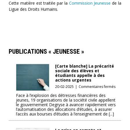
Cette matière est traitée par la
Commission Jeunesse
de la
Ligue des Droits Humains.
PUBLICATIONS « JEUNESSE »
[Carte blanche] La précarité
sociale des élèves et
étudiants appelle à des
actions urgentes
sur
20-02-2025
|
Commentaires fermés
[Carte
Face à l’explosion des détresses financières des
blanche]
jeunes, 19 organisations de la société civile appellent
La
le gouvernement Degryse à avancer rapidement vers
précarit
l’automatisation des allocations d’études, à assurer
sociale
l’accès aux bourses d’études à l’enseignement de [...]
des
élèves
et