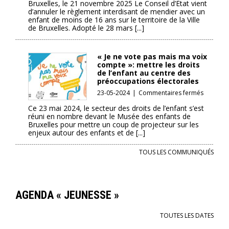
Bruxelles, le 21 novembre 2025 Le Conseil d’État vient
règlement
d’annuler le règlement interdisant de mendier avec un
anti-
enfant de moins de 16 ans sur le territoire de la Ville
mendicité
de Bruxelles. Adopté le 28 mars [...]
de
la
Ville
« Je ne vote pas mais ma voix
de
compte »: mettre les droits
Bruxelles
de l’enfant au centre des
annulé
préoccupations électorales
par
sur
23-05-2024
|
Commentaires fermés
le
« Je
Conseil
Ce 23 mai 2024, le secteur des droits de l’enfant s’est
ne
réuni en nombre devant le Musée des enfants de
d’État
vote
Bruxelles pour mettre un coup de projecteur sur les
:
pas
enjeux autour des enfants et de [...]
les
mais
personnes
ma
TOUS LES COMMUNIQUÉS
qui
voix
mendient
compte »
avec
mettre
leur
les
enfant
AGENDA « JEUNESSE »
droits
ne
de
peuvent
l’enfant
TOUTES LES DATES
plus
au
être