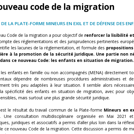
ouveau code de la migration
 DE LA PLATE-FORME MINEURS EN EXIL ET DE DÉFENSE DES EN
au Code de la migration a pour objectif de
renforcer la lisibilité 
ompte des réglementations et des jurisprudences pertinentes europé
ntifie les lacunes de la réglementation, et formule des
propositions
lière à la promotion de la sécurité juridique. Une partie non
n
 dans ce nouveau Code: les enfants en
situation de migration.
, les enfants en famille ou non accompagnés (MENA) directement touc
taux dépendre de nombreuses procédures administratives et de jus
ment très peu adaptées à leur situation. Il semble alors nécessa
a spécificité des enfants en situation de migration, avec pour obje
nsibles, mais surtout une plus grande sécurité juridique.
 est le résultat du travail commun de la Plate-forme
Mineurs en ex
e. Une consultation multidisciplinaire organisée en Mai 2021 e
es, juridiques et associatifs a permis d’aller plus loin dans la réflexi
de ce nouveau Code de la migration. Cette discussion a permis de me