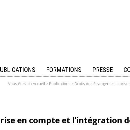
UBLICATIONS
FORMATIONS
PRESSE
C
Vous êtes ici :
Accueil
>
Publications
>
Droits des Étrangers
>
La prise 
rise en compte et l’intégration d