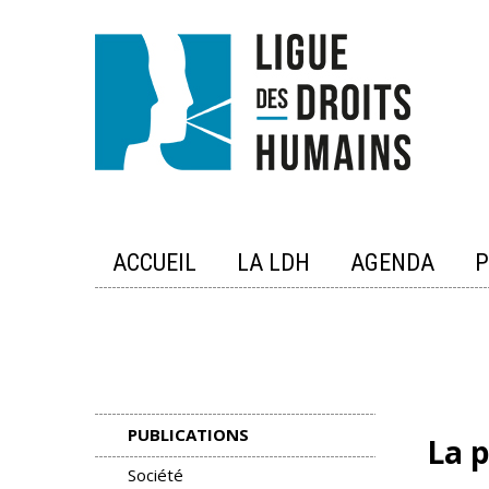
Skip
to
content
ACCUEIL
LA LDH
AGENDA
P
PUBLICATIONS
La p
Société