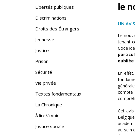
le n
Libertés publiques
Discriminations
UN AVIS
Droits des Étrangers
Le nouve
Jeunesse
tenant c
Code ide
Justice
particu
oubliée
Prison
Sécurité
En effet
fondamen
Vie privée
générale
compte l
Textes fondamentaux
compréhe
La Chronique
Cet avis
À lire/à voir
Belgiqu
académiqu
Justice sociale
au sein 