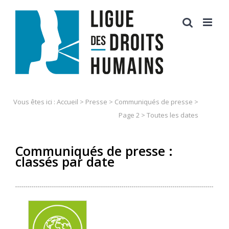
Skip
to
content
Vous êtes ici :
Accueil
>
Presse
>
Communiqués de presse
>
Page 2
> Toutes les dates
Communiqués de presse :
classés par date