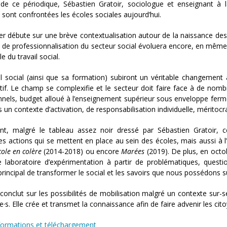
de ce périodique, Sébastien Gratoir, sociologue et enseignant à l
 sont confrontées les écoles sociales aujourd’hui.
er débute sur une brève contextualisation autour de la naissance de
 de professionnalisation du secteur social évoluera encore, en même 
e du travail social.
il social (ainsi que sa formation) subiront un véritable changement
ctif. Le champ se complexifie et le secteur doit faire face à de nom
nels, budget alloué à l’enseignement supérieur sous enveloppe ferm
s un contexte d’activation, de responsabilisation individuelle, méritoc
t, malgré le tableau assez noir dressé par Sébastien Gratoir, c
es actions qui se mettent en place au sein des écoles, mais aussi à l’i
cole en colère
(2014-2018) ou encore
Marées
(2019). De plus, en octob
e laboratoire d’expérimentation à partir de problématiques, ques
principal de transformer le social et les savoirs que nous possédons sur
 conclut sur les possibilités de mobilisation malgré un contexte sur-sé
e·s. Elle crée et transmet la connaissance afin de faire advenir les cito
nformations et téléchargement