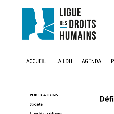
Skip
to
content
ACCUEIL
LA LDH
AGENDA
P
PUBLICATIONS
Défi
Société
Libertés publiques