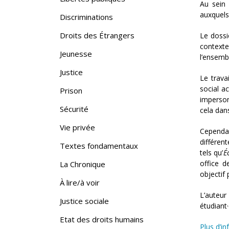
Au sein 
auxquels
Discriminations
Droits des Étrangers
Le dossi
contexte
Jeunesse
l’ensembl
Justice
Le trava
social a
Prison
imperson
Sécurité
cela dan
Vie privée
Cependan
différent
Textes fondamentaux
tels qu’
É
office d
La Chronique
objectif 
À lire/à voir
L’auteur
Justice sociale
étudiant·
Etat des droits humains
Plus d’i