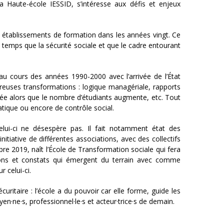
a Haute-école IESSID, s’intéresse aux défis et enjeux
s établissements de formation dans les années vingt. Ce
temps que la sécurité sociale et que le cadre entourant
 au cours des années 1990-2000 avec l’arrivée de l’État
breuses transformations : logique managériale, rapports
ée alors que le nombre d’étudiants augmente, etc. Tout
ratique ou encore de contrôle social.
elui-ci ne désespère pas. Il fait notamment état des
nitiative de différentes associations, avec des collectifs
re 2019, naît l’École de Transformation sociale qui fera
tions et constats qui émergent du terrain avec comme
 celui-ci.
curitaire : l’école a du pouvoir car elle forme, guide les
yen·ne·s, professionnel·le·s et acteur·trice·s de demain.