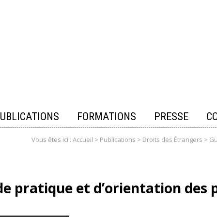
UBLICATIONS
FORMATIONS
PRESSE
C
Vous êtes ici :
Accueil
>
Publications
>
Droits des Étrangers
>
Gu
de pratique et d’orientation des