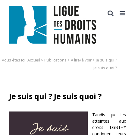
Skip
to
content
Vous êtes ici :
Accueil
>
Publications
>
À lire/à voir
>
Je suis qui ?
Je suis quoi ?
Je suis qui ? Je suis quoi ?
Tandis que les
atteintes aux
droits LGBT+*
continuent leurs