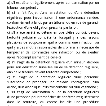
a) s’il est détenu régulièrement après condamnation par un
tribunal compétent ;
b) s’il a fait l’objet d’une arrestation ou d’une détention
régulières pour insoumission à une ordonnance rendue,
conformément à la loi, par un tribunal ou en vue de garantir
l’exécution d’une obligation prescrite par la loi ;
c) s’il a été arrêté et détenu en vue d’être conduit devant
l’autorité judiciaire compétente, lorsqu’il y a des raisons
plausibles de soupçonner qu’il a commis une infraction ou
qu’il y a des motifs raisonnables de croire à la nécessité de
l’empêcher de commettre une infraction ou de s’enfuir
après l’accomplissement de celle-ci ;
d) s’il s’agit de la détention régulière d’un mineur, décidée
pour son éducation surveillée ou de sa détention régulière,
afin de le traduire devant l’autorité compétente ;
e) s’il s’agit de la détention régulière d’une personne
susceptible de propager une maladie contagieuse, d’un
aliéné, d’un alcoolique, d’un toxicomane ou d’un vagabond ;
f) s’il s’agit de l’arrestation ou de la détention régulières
d’une personne pour l’empêcher de pénétrer irrégulièrement
dans le territoire, ou contre laquelle une procédure