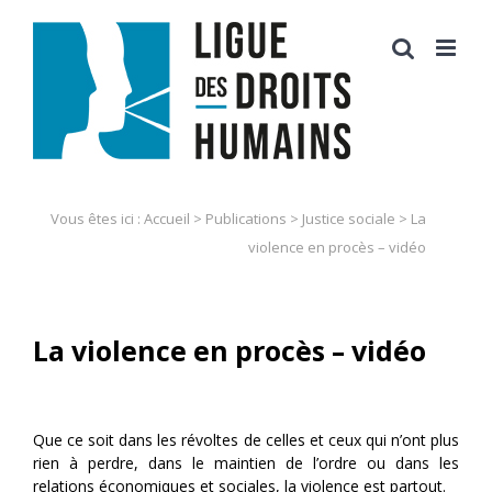
Skip
to
content
Vous êtes ici :
Accueil
>
Publications
>
Justice sociale
>
La
violence en procès – vidéo
La violence en procès – vidéo
Que ce soit dans les révoltes de celles et ceux qui n’ont plus
rien à perdre, dans le maintien de l’ordre ou dans les
relations économiques et sociales, la violence est partout.