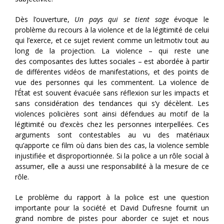
Dès l’
ouverture,
Un pays qui se tient sage
évoque
le
problème du recours à
la violence et de la légitimité de celui
qui l’
exerc
e, et c
e
sujet
revient
comme un leitmotiv
tout au
long
de la p
rojection. La violence – qui reste
une
des
com
posantes des luttes sociales –
est
abordée à partir
de différentes vidéos de manifestations
, et
des
points de
vue
des personnes qui les commentent
.
L
a violence de
l’État est souvent évacuée sans réflexion sur les impacts et
sans considération des tendances qui s’y décèlent. Les
violences policières sont ainsi défendues au motif de la
légitimité ou d’excès chez les personnes interpellées. Ces
arguments sont contestables au vu des matériaux
qu’apporte ce film où dans bien des cas, la violence semble
i
njustifiée et disproportionnée. Si la police a un rôle social à
assumer, elle a aussi une responsabilité à la mesure de ce
rôle
.
Le problème du rapport à la police est une question
importante pour la société et Dav
id Dufresne fournit un
grand nombre de pistes pour aborder ce sujet et nous