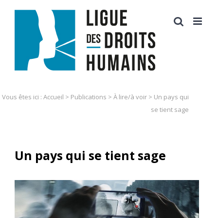
Skip
to
content
Vous êtes ici :
Accueil
>
Publications
>
À lire/à voir
>
Un pays qui
se tient sage
Un pays qui se tient sage