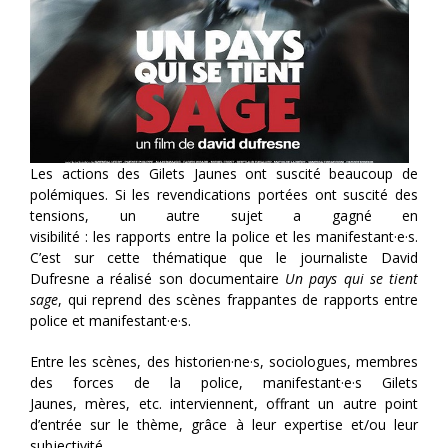
Les actions des Gilets Jaunes ont suscité beaucoup de
polémiques. Si les revendications portées
ont suscité des
tensions
, un autre sujet a gagné en
visibilité
:
le
s
rapport
s
entre la police
et les
manife
stant
·e·
s
.
C’est sur cette thématique
que le journaliste David
Dufresne
a réalisé
son
documentaire
Un pays qui se tient
sage
,
qui
reprend
des scènes frappantes
de rapports entre
police
et manifestant·
e·
s
.
Entre les scènes, des h
istorien·
ne·
s, sociologues, membres
des forces de la police,
manifestant·
e·
s
Gilets
Jaunes,
mères,
etc. interviennent, offrant un autre point
d’entrée sur le thème, grâce à leur expertise et/ou leur
subjectivité
.