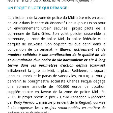
leurs enfants (
« Les Arabes, ils ne travaillent jamais »
).
UN PROJET PILOTE QUI DÉRANGE
Le « koban » de la zone de police du Midi a été mis en place
en 2012 dans le cadre du dispositif Uneus (pour Union pour
un environnement urbain sécurisé), projet pilote de la
commune de Saint-Gilles. Son volet policier rassemble la
commune, la zone de police Midi, la police fédérale et le
parquet de Bruxelles. Son objectif, tel que défini dans la
convention de partenariat:
« Œuvrer activement et de
manière solidaire à une amélioration de la qualité de vie
et au maintien d’un cadre de vie harmonieux et sûr à long
terme dans les périmètres d’action définis
(couvrant
initialement la gare du Midi, la place Bethléem, le square
Jacques Franck et le parvis de Saint-Gilles, NDLR)
. »
Pour y
parvenir, le bourgmestre socialiste Charles Picqué dégage
une somme annuelle de 400.000 euros de dotation
supplémentaire en faveur de la zone de police Midi. En
2015, le projet reçoit le prix « David Yansenne » (décerné
par Rudy Vervoort, ministre-président de la Région), qui vise
à récompenser les
« projets remarquables en matière de
prévention et de sécurité »
.