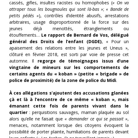
cassés, gifles, insultes racistes ou homophobes (
« On va
attraper tous les bougnoules qui sont là-bas »
;
« Bande de
petits pédés »
), contrôles d’identité abusifs, arrestations
arbitraires, usage disproportionné de la force sur des
jeunes déjà menottés, étranglements ou
étouffements…
Le rapport de Bernard de Vos, délégué
général des Droits de l’enfant (DGDE)
, « Pour un
apaisement des relations entre les jeunes et Uneus »,
clôturé en février 2018, est sorti par voie de presse cet
automne. Il
regorge de témoignages issus d’une
vingtaine de mineurs sur les comportements de
certains agents du « koban » (petite « brigade » de
police de proximité) de la zone de police du Midi
.
À ces allégations s’ajoutent des accusations glanées
çà et là à l’encontre de ce même « koban », mais
émanant cette fois de parents vivant dans le
quartier
: perquisitions sauvages, maman plaquée au sol
alors qu’elle ne faisait que
« demander ce qui se passait »
,
menaces, notamment lorsque des citoyens évoquent la
possibilité de porter plainte, humiliations de parents devant