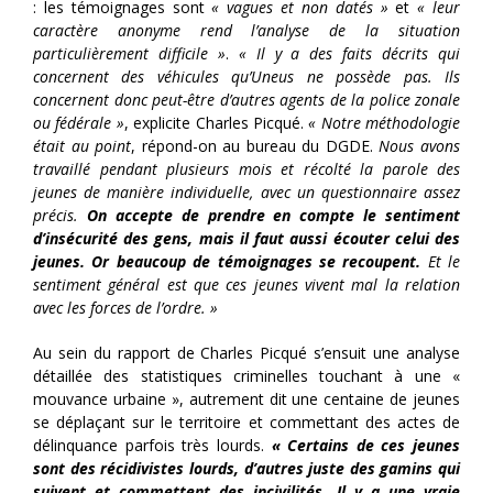
: les témoignages sont
« vagues et non datés »
et
« leur
caractère anonyme rend l’analyse de la situation
particulièrement difficile »
.
« Il y a des faits décrits qui
concernent des véhicules qu’Uneus ne possède pas. Ils
concernent donc peut-être d’autres agents de la police zonale
ou fédérale »
, explicite Charles Picqué.
« Notre méthodologie
était au point
, répond-on au bureau du DGDE.
Nous avons
travaillé pendant plusieurs mois et récolté la parole des
jeunes de manière individuelle, avec un questionnaire assez
précis.
On accepte de prendre en compte le sentiment
d’insécurité des gens, mais il faut aussi écouter celui des
jeunes. Or beaucoup de témoignages se recoupent.
Et le
sentiment général est que ces jeunes vivent mal la relation
avec les forces de l’ordre. »
Au sein du rapport de Charles Picqué s’ensuit une analyse
détaillée des statistiques criminelles touchant à une «
mouvance urbaine », autrement dit une centaine de jeunes
se déplaçant sur le territoire et commettant des actes de
délinquance parfois très lourds.
« Certains de ces jeunes
sont des récidivistes lourds, d’autres juste des gamins qui
suivent et commettent des incivilités. Il y a une vraie