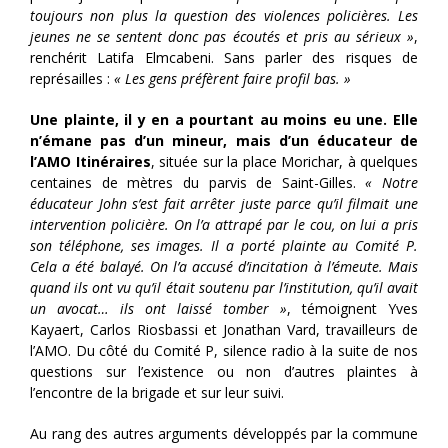
toujours non plus la question des violences policières. Les
jeunes ne se sentent donc pas écoutés et pris au sérieux »
,
renchérit Latifa Elmcabeni. Sans parler des risques de
représailles :
« Les gens préfèrent faire profil bas. »
Une plainte, il y en a pourtant au moins eu une. Elle
n’émane pas d’un mineur, mais d’un éducateur de
l’AMO Itinéraires
, située sur la place Morichar, à quelques
centaines de mètres du parvis de Saint-Gilles.
« Notre
éducateur John s’est fait arrêter juste parce qu’il filmait une
intervention policière. On l’a attrapé par le cou, on lui a pris
son téléphone, ses images. Il a porté plainte au Comité P.
Cela a été balayé. On l’a accusé d’incitation à l’émeute. Mais
quand ils ont vu qu’il était soutenu par l’institution, qu’il avait
un avocat… ils ont laissé tomber »
, témoignent Yves
Kayaert, Carlos Riosbassi et Jonathan Vard, travailleurs de
l’AMO. Du côté du Comité P, silence radio à la suite de nos
questions sur l’existence ou non d’autres plaintes à
l’encontre de la brigade et sur leur suivi.
Au rang des autres arguments développés par la commune