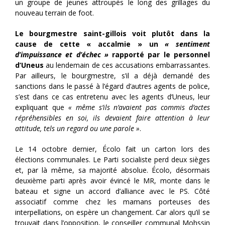
un groupe de jeunes attroupés le long des grillages du
nouveau terrain de foot.
Le bourgmestre saint-gillois voit plutôt dans la
cause de cette « accalmie » un
« sentiment
d’impuissance et d’échec »
rapporté par le personnel
d’Uneus
au lendemain de ces accusations embarrassantes.
Par ailleurs, le bourgmestre, s’il a déjà demandé des
sanctions dans le passé à l’égard d’autres agents de police,
s’est dans ce cas entretenu avec les agents d’Uneus, leur
expliquant que
« même s’ils n’avaient pas commis d’actes
répréhensibles en soi, ils devaient faire attention à leur
attitude, tels un regard ou une parole »
.
Le 14 octobre dernier, Écolo fait un carton lors des
élections communales. Le Parti socialiste perd deux sièges
et, par là même, sa majorité absolue. Écolo, désormais
deuxième parti après avoir évincé le MR, monte dans le
bateau et signe un accord d’alliance avec le PS. Côté
associatif comme chez les mamans porteuses des
interpellations, on espère un changement. Car alors qu’il se
trouvait dans l’opposition, le conseiller communal Mohssin