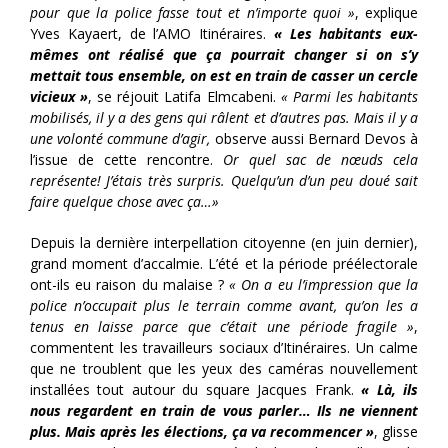
pour que la police fasse tout et n’importe quoi »
, explique
Yves Kayaert, de l’AMO Itinéraires.
« Les habitants eux-
mêmes ont réalisé que ça pourrait changer si on s’y
mettait tous ensemble, on est en train de casser un cercle
vicieux »
, se réjouit Latifa Elmcabeni.
« Parmi les habitants
mobilisés, il y a des gens qui râlent et d’autres pas. Mais il y a
une volonté commune d’agir,
observe aussi Bernard Devos à
l’issue de cette rencontre.
Or quel sac de nœuds cela
représente! J’étais très surpris. Quelqu’un d’un peu doué sait
faire quelque chose avec ça…»
Depuis la dernière interpellation citoyenne (en juin dernier),
grand moment d’accalmie. L’été et la période préélectorale
ont-ils eu raison du malaise ?
« On a eu l’impression que la
police n’occupait plus le terrain comme avant, qu’on les a
tenus en laisse parce que c’était une période fragile »
,
commentent les travailleurs sociaux d’Itinéraires. Un calme
que ne troublent que les yeux des caméras nouvellement
installées tout autour du square Jacques Frank.
« Là, ils
nous regardent en train de vous parler… Ils ne viennent
plus. Mais après les élections, ça va recommencer »
, glisse