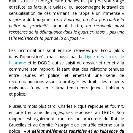
mars 2018. Le bourgmestre Charles Picqué (PS) voit rouge
et réfute les faits. Julia Galaski, qui accompagne le travail de
sensibilisation de ces mamans, se rappelle un immense
«
mépris »
du bourgmestre.
« Pourtant, on n’est pas contre la
police de proximité
, poursuit Latifa,
on reconnaît aussi
l’existence de la délinquance dans le quartier. Mais… pas une
telle violence de la part de la brigade ! »
Les incriminations sont ensuite relayées par Écolo (alors
dans l’opposition), mais aussi par la
Ligue des droits de
l’Homme
et le DGDE, qui se saisit du dossier et remet à la
commune son rapport, faisant état des relations tendues
entre jeunes et police, et émettant une série de
recommandations visant à protéger les droits des mineurs
mais aussi à apaiser le climat tendu entre jeunes, habitants
et police.
Plusieurs mois plus tard, Charles Picqué réplique et fournit,
en une trentaine de pages, ses réponses au DGDE. Son
rapport est également transmis au procureur du Roi de
Bruxelles et au Comité P (organe de contrôle externe sur la
police).
« À défaut d’éléments tangibles et en l’absence du