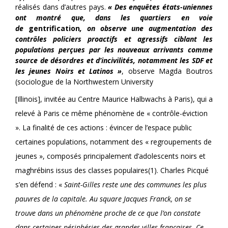
réalisés dans d’autres pays.
« Des enquêtes états-uniennes
ont montré que, dans les quartiers en voie
de
gentrification
, on observe une augmentation des
contrôles policiers proactifs et agressifs ciblant les
populations perçues par les nouveaux arrivants comme
source de désordres et d’incivilités, notamment les SDF et
les jeunes Noirs et Latinos »
, observe Magda Boutros
(sociologue de la Northwestern University
[Illinois], invitée au Centre Maurice Halbwachs à Paris), qui a
relevé à Paris ce même phénomène de « contrôle-éviction
». La finalité de ces actions : évincer de l’espace public
certaines populations, notamment des « regroupements de
jeunes », composés principalement d’adolescents noirs et
maghrébins issus des classes populaires(1). Charles Picqué
s’en défend : «
Saint-Gilles reste une des communes les plus
pauvres de la capitale. Au square Jacques Franck, on se
trouve dans un phénomène proche de ce que l’on constate
dans certaines périphéries des grandes villes françaises. Ce