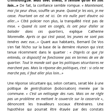
criminologue.
Mais avec Uneus, il semble qu’on en soit
loin…»
De fait, la confiance semble rompue.
« Maintenant,
moi j’ai peur d’eux
, souffle un jeune.
Quand je les vois, je me
casse. Pourtant on est né ici. On n’a nulle part d’autre où
aller…»
Côté policier non plus, la tranquillité n’est pas de
mise.
« Quand ils sont en congés, ils ont peur d’aller se
balader dans ces quartiers
, explique Catherine
Morenville.
Après ce qui s’est passé, les jeunes ne sont pas
tendres avec eux…»
Quant aux habitants, Bernard De Vos
s’en fait l’écho sur la base de la dernière réunion qui s’est
tenue récemment dans le quartier :
« D’après ce que j’ai
entendu, ce dispositif ne fonctionne pas en termes de vie de
quartier. Tout le monde sait que les politiques sécuritaires ne
marchent pas. Mais la réponse des politiques, c’est : si cela ne
marche pas, il faut aller plus loin…»
Une réponse sécuritaire qui, selon certains, serait liée à une
politique de
gentrification
(boboïsation) menée par la
commune.
« C’est un nettoyage des rues. Mais on ne règle
pas un problème en mettant le couvercle sur la casserole »
,
dénoncent les travailleurs sociaux d’Itinéraires. Une
hypothèse qui pourrait être étayée par des constats