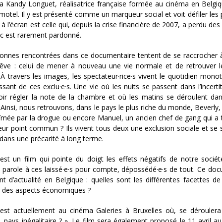
a Kandy Longuet, réalisatrice française formée au cinéma en Belgi
e motel. Il y est présenté comme un marqueur social et voit défiler le
 l’écran est celle qui, depuis la crise financière de 2007, a perdu des 
ec est rarement pardonné.
onnes rencontrées dans ce documentaire tentent de se raccrocher 
rêve : celui de mener à nouveau une vie normale et de retrouver l
. À travers les images, les spectateur·rice·s vivent le quotidien mono
ssant de ces exclu·e·s. Une vie où les nuits se passent dans l’incerti
ir régler la note de la chambre et où les matins se déroulent dan
. Ainsi, nous retrouvons, dans le pays le plus riche du monde, Beverly,
mée par la drogue ou encore Manuel, un ancien chef de gang qui a 
eur point commun ? Ils vivent tous deux une exclusion sociale et se 
s dans une précarité à long terme.
st un film qui pointe du doigt les effets négatifs de notre sociét
 parole à ces laissé·e·s pour compte, dépossédé·e·s de tout. Ce doc
t d’actualité en Belgique : quelles sont les différentes facettes d
à des aspects économiques ?
est actuellement au cinéma Galeries à Bruxelles où, se déroulera 
, pays inégalitaire ? ». Le film sera également proposé le 11 avril a