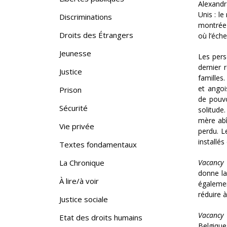
Alexandr
Unis : l
Discriminations
montrée à
Droits des Étrangers
où l’éch
Jeunesse
Les pers
dernier 
Justice
familles
et angoi
Prison
de pouvo
Sécurité
solitude
mère abî
Vie privée
perdu. L
installé
Textes fondamentaux
Vacancy
e
La Chronique
donne la
À lire/à voir
égalemen
réduire 
Justice sociale
Vacancy
Etat des droits humains
Belgique