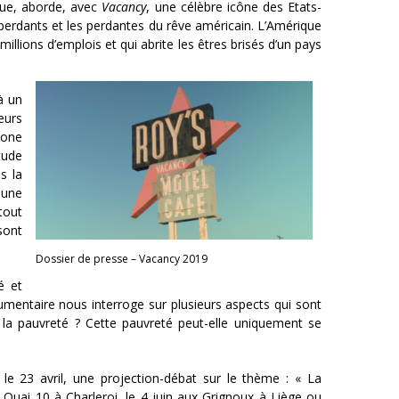
que, aborde, avec
Vacancy
, une célèbre icône des Etats-
s perdants et les perdantes du rêve américain. L’Amérique
millions d’emplois et qui abrite les êtres brisés d’un pays
à un
eurs
tone
tude
s la
 une
tout
sont
Dossier de presse – Vacancy 2019
é et
umentaire nous interroge sur plusieurs aspects qui sont
e la pauvreté ? Cette pauvreté peut-elle uniquement se
le 23 avril, une projection-débat sur le thème : « La
u Quai 10 à Charleroi, le 4 juin aux Grignoux à Liège ou