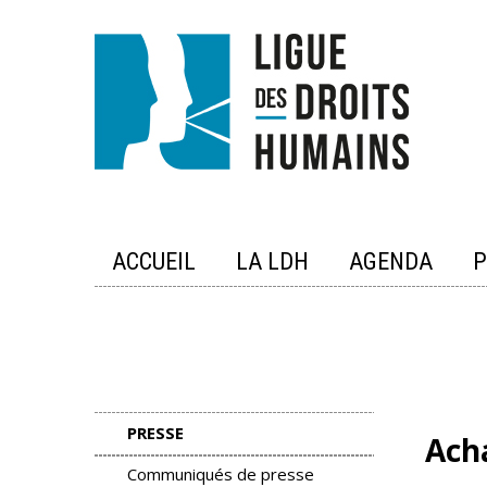
Skip
to
content
ACCUEIL
LA LDH
AGENDA
P
PRESSE
Acha
Communiqués de presse