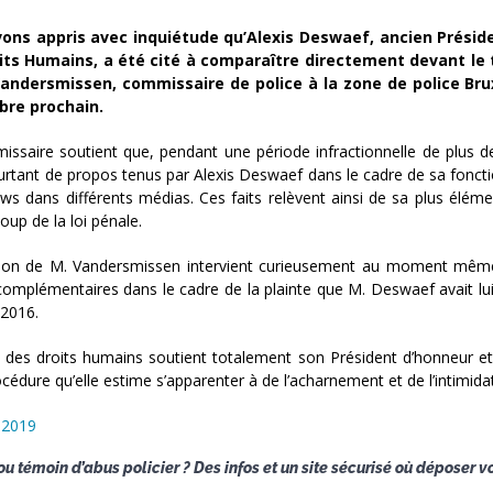
ons appris avec inquiétude qu’Alexis Deswaef, ancien Préside
its Humains, a été cité à comparaître directement devant le tr
Vandersmissen, commissaire de police à la zone de police Bruxe
re prochain.
ssaire soutient que, pendant une période infractionnelle de plus de 
ourtant de propos tenus par Alexis Deswaef dans le cadre de sa fonc
iews dans différents médias. Ces faits relèvent ainsi de sa plus élé
oup de la loi pénale.
ion de M. Vandersmissen intervient curieusement au moment même o
complémentaires dans le cadre de la plainte que M. Deswaef avait lu
l 2016.
 des droits humains soutient totalement son Président d’honneur et
océdure qu’elle estime s’apparenter à de l’acharnement et de l’intimida
t 2019
ou témoin d’abus policier ? Des infos et un site sécurisé où déposer