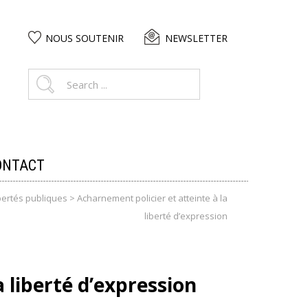
NOUS SOUTENIR
NEWSLETTER
ONTACT
bertés publiques
>
Acharnement policier et atteinte à la
liberté d’expression
 liberté d’expression