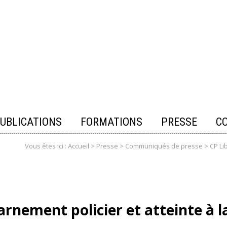
UBLICATIONS
FORMATIONS
PRESSE
C
Vous êtes ici :
Accueil
>
Presse
>
Communiqués de presse
>
CP Li
rnement policier et atteinte à la