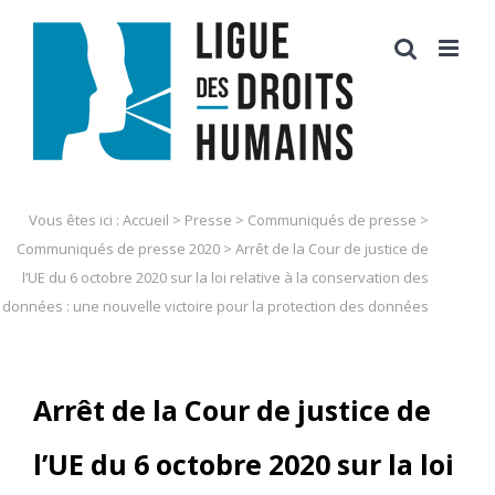
Skip
to
content
Vous êtes ici :
Accueil
>
Presse
>
Communiqués de presse
>
Communiqués de presse 2020
>
Arrêt de la Cour de justice de
l’UE du 6 octobre 2020 sur la loi relative à la conservation des
données : une nouvelle victoire pour la protection des données
Arrêt de la Cour de justice de
l’UE du 6 octobre 2020 sur la loi