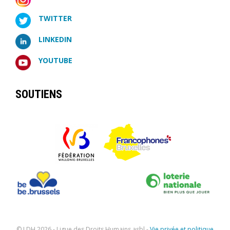
TWITTER
LINKEDIN
YOUTUBE
SOUTIENS
© LDH
2026 - Ligue des Droits Humains asbl -
Vie privée et politique