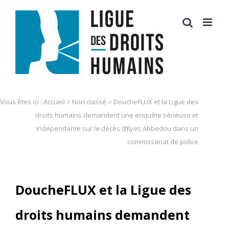
Skip
to
content
Vous êtes ici :
Accueil
>
Non classé
>
DoucheFLUX et la Ligue des
droits humains demandent une enquête sérieuse et
indépendante sur le décès d’Ilyes Abbedou dans un
commissariat de police
DoucheFLUX et la Ligue des
droits humains demandent