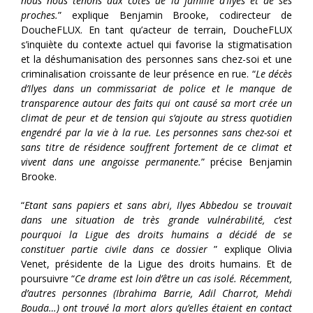
nous nous tenons aux côtés de la famille d’Ilyes et de ses
proches.
” explique Benjamin Brooke, codirecteur de
DoucheFLUX. En tant qu’acteur de terrain, DoucheFLUX
s’inquiète du contexte actuel qui favorise la stigmatisation
et la déshumanisation des personnes sans chez-soi et une
criminalisation croissante de leur présence en rue. “
Le décès
d’Ilyes dans un commissariat de police et le manque de
transparence autour des faits qui ont causé sa mort crée un
climat de peur et de tension qui s’ajoute au stress quotidien
engendré par la vie à la rue. Les personnes sans chez-soi et
sans titre de résidence souffrent fortement de ce climat et
vivent dans une angoisse permanente.
” précise Benjamin
Brooke.
“
Etant sans papiers et sans abri, Ilyes
Abbedou
se trouvait
dans une situation de très grande vulnérabilité, c’est
pourquoi la Ligue des droits humains a décidé de se
constituer partie civile dans ce dossier
” explique Olivia
Venet, présidente de la Ligue des droits humains. Et de
poursuivre “
Ce drame est loin d’être un cas isolé. Récemment,
d’autres personnes (Ibrahima Barrie, Adil Charrot, Mehdi
Bouda…) ont trouvé la mort alors qu’elles étaient en contact